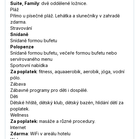
Suite, Family
: dvě oddělené ložnice.
Pláž
Přímo u písečné pláž. Lehátka a slunečníky v zahradě
zdarma.
Stravování
Snídaně
Snídaně formou bufetu
Polopenze
Snídaně formou bufetu, večeře formou bufetu nebo
servírovaného menu
Sportovní nabídka
Za poplatek
: fitness, aquaaerobik, aerobik, jóga, vodní
pólo.
Zábava
Zábavné programy pro děti i dospělé.
Děti
Dětské hřiště, dětský klub, dětský bazén, hlídání dětí za
poplatek.
Wellness
Za poplatek:
masáže a různé procedury.
Internet
Zdarma
: WiFi v areálu hotelu