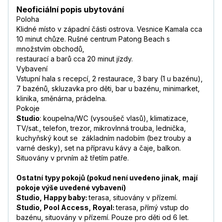
Neoficiální popis ubytování
Poloha
Klidné místo v západní části ostrova. Vesnice Kamala cca
10 minut chůze. Rušné centrum Patong Beach s
množstvím obchodů,
restaurací a barů cca 20 minut jízdy.
Vybavení
Vstupní hala s recepcí, 2 restaurace, 3 bary (1 u bazénu),
7 bazénů, skluzavka pro děti, bar u bazénu, minimarket,
klinika, směnárna, prádelna.
Pokoje
Studio
: koupelna/WC (vysoušeč vlasů), klimatizace,
TV/sat., telefon, trezor, mikrovlnná trouba, lednička,
kuchyňský kout se základním nadobím (bez trouby a
varné desky), set na přípravu kávy a čaje, balkon.
Situovány v prvním až třetím patře.
Ostatní typy pokojů (pokud není uvedeno jinak, mají
pokoje výše uvedené vybavení)
Studio, Happy baby:
terasa, situovány v přízemí.
Studio, Pool Access, Royal:
terasa, přímý vstup do
bazénu, situovány v přízemí. Pouze pro děti od 6 let.