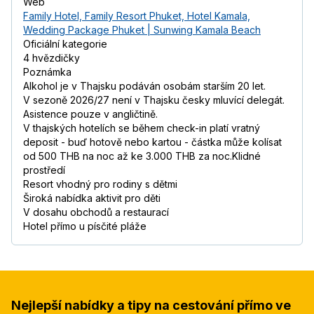
Web
Family Hotel, Family Resort Phuket, Hotel Kamala,
Wedding Package Phuket | Sunwing Kamala Beach
Oficiální kategorie
4 hvězdičky
Poznámka
Alkohol je v Thajsku podáván osobám starším 20 let.
V sezoně 2026/27 není v Thajsku česky mluvící delegát.
Asistence pouze v angličtině.
V thajských hotelích se během check-in platí vratný
deposit - buď hotově nebo kartou - částka může kolísat
od 500 THB na noc až ke 3.000 THB za noc.Klidné
prostředí
Resort vhodný pro rodiny s dětmi
Široká nabídka aktivit pro děti
V dosahu obchodů a restaurací
Hotel přímo u písčité pláže
Nejlepší nabídky a tipy na cestování přímo ve