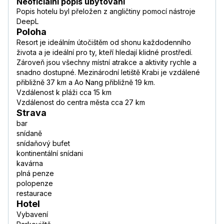
Neoficiální popis ubytování
Popis hotelu byl přeložen z angličtiny pomocí nástroje
DeepL
Poloha
Resort je ideálním útočištěm od shonu každodenního
života a je ideální pro ty, kteří hledají klidné prostředí.
Zároveň jsou všechny místní atrakce a aktivity rychle a
snadno dostupné. Mezinárodní letiště Krabi je vzdálené
přibližně 37 km a Ao Nang přibližně 19 km.
Vzdálenost k pláži cca 15 km
Vzdálenost do centra města cca 27 km
Strava
bar
snídaně
snídaňový bufet
kontinentální snídani
kavárna
plná penze
polopenze
restaurace
Hotel
Vybavení