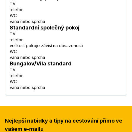
TV
telefon
WC
vana nebo sprcha
Standardní společný pokoj
TV
telefon
velikost pokoje závisí na obsazenosti
WC
vana nebo sprcha
Bungalov/Vila standard
TV
telefon
WC
vana nebo sprcha
Nejlepší nabídky a tipy na cestování přímo ve
vašem e-mailu