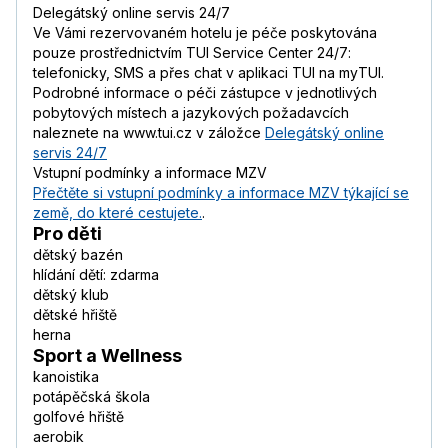
Delegátský online servis 24/7
Ve Vámi rezervovaném hotelu je péče poskytována
pouze prostřednictvím TUI Service Center 24/7:
telefonicky, SMS a přes chat v aplikaci TUI na myTUI.
Podrobné informace o péči zástupce v jednotlivých
pobytových místech a jazykových požadavcích
naleznete na www.tui.cz v záložce
Delegátský online
servis 24/7
Vstupní podmínky a informace MZV
Přečtěte si vstupní podmínky a informace MZV týkající se
země, do které cestujete.
.
Pro děti
dětský bazén
hlídání dětí: zdarma
dětský klub
dětské hřiště
herna
Sport a Wellness
kanoistika
potápěčská škola
golfové hřiště
aerobik