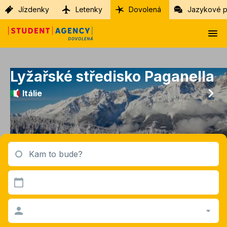
Jízdenky
Letenky
Dovolená
Jazykové p
Lyžařské středisko Paganella
🇮🇹 Itálie
Kam to bude?