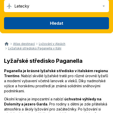
Letecky
Hledat
Atlas destinací
Lyžování v Alpách
Lyžařské středisko Paganella v Itálii
Lyžařské středisko Paganella
Paganella je krásné lyžařské středisko v italském regionu
Trentino
. Nabízí skvělé lyžařské tratě pro různé úrovně lyžařů
a moderní vybavení včetně lanovek a vleků. Díky nadmořské
výšce a horskému prostředí je známá solidními sněhovými
podmínkami.
Okolní krajina je impozantní a nabízí
úchvatné výhledy na
Dolomity a jezero Garda
. Pro rodiny s dětmi je zde přátelská
atmosféra a školy lyžování pro začátečníky. Po lyžování si