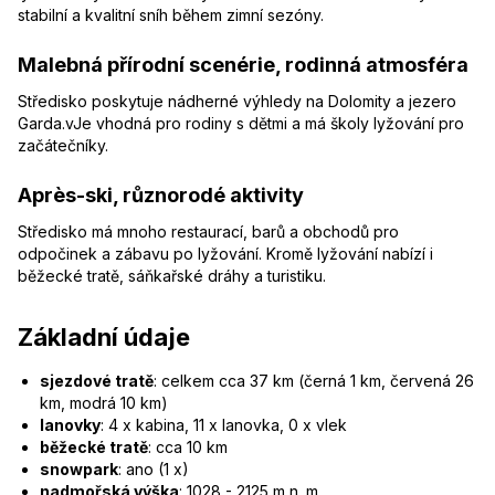
stabilní a kvalitní sníh během zimní sezóny.
Malebná přírodní scenérie, rodinná atmosféra
Středisko poskytuje nádherné výhledy na Dolomity a jezero
Garda.vJe vhodná pro rodiny s dětmi a má školy lyžování pro
začátečníky.
Après-ski, různorodé aktivity
Středisko má mnoho restaurací, barů a obchodů pro
odpočinek a zábavu po lyžování. Kromě lyžování nabízí i
běžecké tratě, sáňkařské dráhy a turistiku.
Základní údaje
sjezdové tratě
: celkem cca 37 km (černá 1 km, červená 26
km, modrá 10 km)
lanovky
: 4 x kabina, 11 x lanovka, 0 x vlek
běžecké tratě
: cca 10 km
snowpark
: ano (1 x)
nadmořská výška
: 1028 - 2125 m n. m.