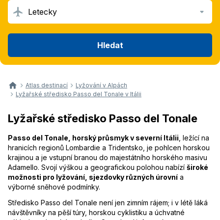
Letecky
Hledat
Atlas destinací
Lyžování v Alpách
Lyžařské středisko Passo del Tonale v Itálii
Lyžařské středisko Passo del Tonale
Passo del Tonale, horský průsmyk v severní Itálii
, ležící na
hranicích regionů Lombardie a Tridentsko, je pohlcen horskou
krajinou a je vstupní branou do majestátního horského masivu
Adamello. Svojí výškou a geografickou polohou nabízí
široké
možnosti pro lyžování, sjezdovky různých úrovní
a
výborné sněhové podmínky.
Středisko Passo del Tonale není jen zimním rájem; i v létě láká
návštěvníky na pěší túry, horskou cyklistiku a úchvatné