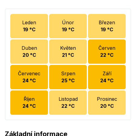
Leden
Únor
Březen
19
°C
19
°C
19
°C
Duben
Květen
Červen
20
°C
21
°C
22
°C
Červenec
Srpen
Září
24
°C
25
°C
24
°C
Říjen
Listopad
Prosinec
24
°C
22
°C
20
°C
Základní informace