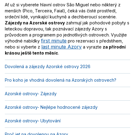
Ať už si vyberete hlavní ostrov São Miguel nebo některý z
menších (Pico, Terceira, Faial), čeká vás čisté prostředí,
srdeční lidé, vynikající kuchyně a dechberoucí scenérie.
Zájezdy na Azorské ostrovy
zahrnují jak pohodové pobyty s
leteckou dopravou, tak poznávací zájezdy Azory s
průvodcem a programem po jednotlivých ostrovech. Využijte
first minute
výhodné nabídky
pro rezervaci s předstihem,
last minute Azory
nebo si vyberte z
a vyrazte
za přírodní
krásou ještě tento měsíc
.
Dovolená a zájezdy Azorské ostrovy 2026
Pro koho je vhodná dovolená na Azorských ostrovech?
Azorské ostrovy- Zájezdy
Azorské ostrovy- Nejlépe hodnocené zájezdy
Azorské ostrovy- Ubytování
Proč jet na dovolenou na Azory