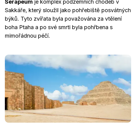
Serapeum
je komplex podzemních chodeb v
Sakkáře, který sloužil jako pohřebiště posvátných
býků. Tyto zvířata byla považována za vtělení
boha Ptaha a po své smrti byla pohřbena s
mimořádnou péčí.