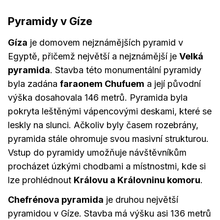
Pyramidy v Gíze
Gíza
je domovem nejznámějších pyramid v
Egyptě, přičemž největší a nejznámější je
Velká
pyramida
. Stavba této monumentální pyramidy
byla zadána
faraonem Chufuem
a její původní
výška dosahovala 146 metrů. Pyramida byla
pokryta leštěnými vápencovými deskami, které se
leskly na slunci. Ačkoliv byly časem rozebrány,
pyramida stále ohromuje svou masivní strukturou.
Vstup do pyramidy umožňuje návštěvníkům
procházet úzkými chodbami a místnostmi, kde si
lze prohlédnout
Královu a Královninu komoru
.
Chefrénova pyramida
je druhou největší
pyramidou v Gíze. Stavba má výšku asi 136 metrů