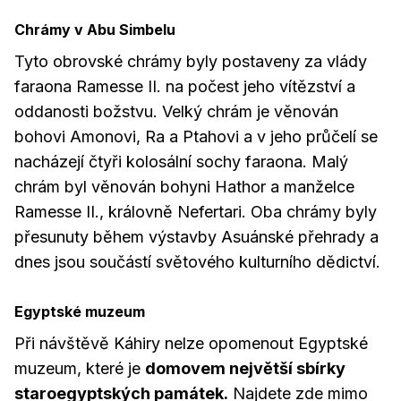
Chrámy v Abu Simbelu
Tyto obrovské chrámy byly postaveny za vlády
faraona Ramesse II. na počest jeho vítězství a
oddanosti božstvu. Velký chrám je věnován
bohovi Amonovi, Ra a Ptahovi a v jeho průčelí se
nacházejí čtyři kolosální sochy faraona. Malý
chrám byl věnován bohyni Hathor a manželce
Ramesse II., královně Nefertari. Oba chrámy byly
přesunuty během výstavby Asuánské přehrady a
dnes jsou součástí světového kulturního dědictví.
Egyptské muzeum
Při návštěvě Káhiry nelze opomenout Egyptské
muzeum, které je
domovem největší sbírky
staroegyptských památek.
Najdete zde mimo