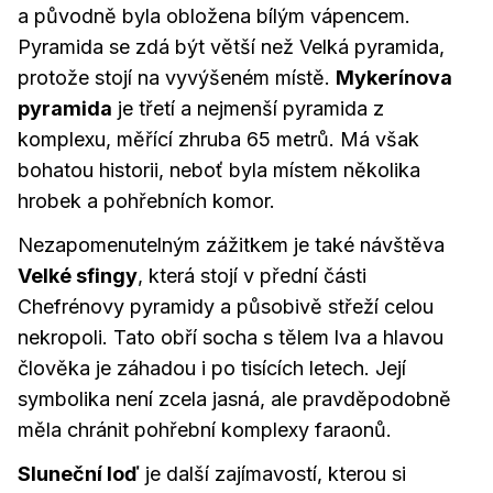
a původně byla obložena bílým vápencem.
Pyramida se zdá být větší než Velká pyramida,
protože stojí na vyvýšeném místě.
Mykerínova
pyramida
je třetí a nejmenší pyramida z
komplexu, měřící zhruba 65 metrů. Má však
bohatou historii, neboť byla místem několika
hrobek a pohřebních komor.
Nezapomenutelným zážitkem je také návštěva
Velké sfingy
, která stojí v přední části
Chefrénovy pyramidy a působivě střeží celou
nekropoli. Tato obří socha s tělem lva a hlavou
člověka je záhadou i po tisících letech. Její
symbolika není zcela jasná, ale pravděpodobně
měla chránit pohřební komplexy faraonů.
Sluneční loď
je další zajímavostí, kterou si