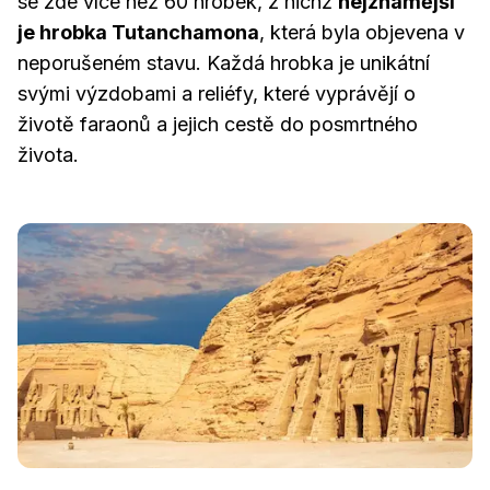
se zde více než 60 hrobek, z nichž
nejznámější
je hrobka Tutanchamona
, která byla objevena v
neporušeném stavu. Každá hrobka je unikátní
svými výzdobami a reliéfy, které vyprávějí o
životě faraonů a jejich cestě do posmrtného
života.