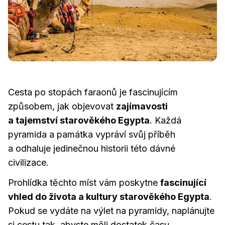
Cesta po stopách faraonů je fascinujícím
způsobem, jak objevovat
zajímavosti
a tajemství starověkého Egypta
. Každá
pyramida a památka vypráví svůj příběh
a odhaluje jedinečnou historii této dávné
civilizace.
Prohlídka těchto míst vám poskytne
fascinující
vhled do života a kultury starověkého Egypta
.
Pokud se vydáte na výlet na pyramidy, naplánujte
si cestu tak, abyste měli dostatek času