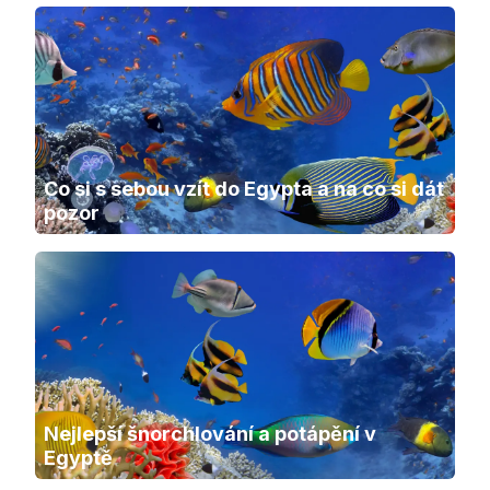
Co si s sebou vzít do Egypta a na co si dát 
pozor
Nejlepší šnorchlování a potápění v 
Egyptě