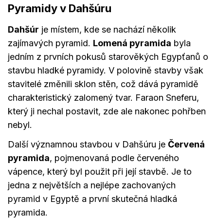
Pyramidy v Dahšúru
Dahšúr
je místem, kde se nachází několik
zajímavých pyramid.
Lomená pyramida
byla
jedním z prvních pokusů starověkých Egypťanů o
stavbu hladké pyramidy. V polovině stavby však
stavitelé změnili sklon stěn, což dává pyramidě
charakteristický zalomený tvar. Faraon Sneferu,
který ji nechal postavit, zde ale nakonec pohřben
nebyl.
Další významnou stavbou v Dahšúru je
Červená
pyramida
, pojmenovaná podle červeného
vápence, který byl použit při její stavbě. Je to
jedna z největších a nejlépe zachovaných
pyramid v Egyptě a první skutečná hladká
pyramida.