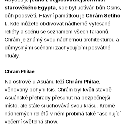
starověkého Egypta
, kde byl uctíván bůh Osiris,
bůh podsvětí. Hlavní památkou je
Chrám Setiho
I.
, kde můžete obdivovat nádherně vytesané
reliéfy a scénu se seznamem všech faraonů.
Chrám je známý svou nádhernou architekturou a
důmyslnými scénami zachycujícími posvátné
rituály.
Chrám Philae
Na ostrově u Asuánu leží
Chrám Philae
,
věnovaný bohyni Isis. Chrám byl kvůli stavbě
Asuánské přehrady přesunut na bezpečnější
místo, ale stále si uchovává svou krásu. Kromě
nádherných reliéfů v něm probíhá také fascinující
večerní světelná show.