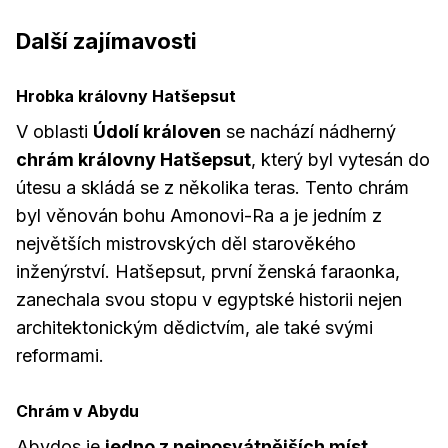
Další zajímavosti
Hrobka královny Hatšepsut
V oblasti
Údolí královen
se nachází nádherný
chrám královny Hatšepsut
, který byl vytesán do
útesu a skládá se z několika teras. Tento chrám
byl věnován bohu Amonovi-Ra a je jedním z
největších mistrovských děl starověkého
inženýrství. Hatšepsut, první ženská faraonka,
zanechala svou stopu v egyptské historii nejen
architektonickým dědictvím, ale také svými
reformami.
Chrám v Abydu
Abydos je
jedno z nejposvátnějších míst