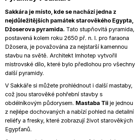
Sakkára je místo, kde se nachází jedna z
nejdůležitějších památek starověkého Egypta,
Džoserova pyramida.
Tato stupňovitá pyramida,
postavená kolem roku 2650 př. n. l. pro faraona
Džosera, je považována za nejstarší kamennou
stavbu na světě. Architekt Imhotep vytvořil
mistrovské dílo, které bylo předlohou pro všechny
další pyramidy.
V Sakkáře si můžete prohlédnout i další mastaby,
což jsou starověké pohřební stavby s
obdélníkovým půdorysem.
Mastaba Tii
je jednou
z nejlépe dochovaných a nabízí pohled na detailní
reliéfy a fresky, které zobrazují život starověkých
Egypťanů.