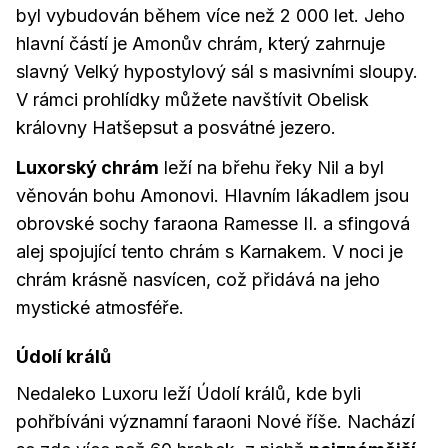
byl vybudován během více než 2 000 let. Jeho
hlavní částí je Amonův chrám, který zahrnuje
slavný Velký hypostylový sál s masivními sloupy.
V rámci prohlídky můžete navštívit Obelisk
královny Hatšepsut a posvátné jezero.
Luxorský chrám
leží na břehu řeky Nil a byl
věnován bohu Amonovi. Hlavním lákadlem jsou
obrovské sochy faraona Ramesse II. a sfingová
alej spojující tento chrám s Karnakem. V noci je
chrám krásně nasvícen, což přidává na jeho
mystické atmosféře.
Údolí králů
Nedaleko Luxoru leží Údolí králů, kde byli
pohřbíváni významní faraoni Nové říše. Nachází