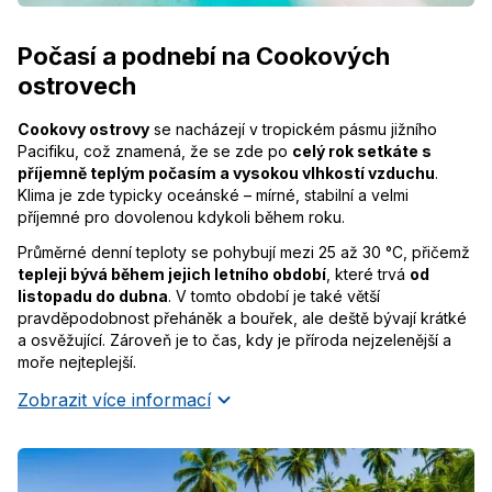
Počasí a podnebí na Cookových
ostrovech
Cookovy ostrovy
se nacházejí v tropickém pásmu jižního
Pacifiku, což znamená, že se zde po
celý rok setkáte s
příjemně teplým počasím a vysokou vlhkostí vzduchu
.
Klima je zde typicky oceánské – mírné, stabilní a velmi
příjemné pro dovolenou kdykoli během roku.
Průměrné denní teploty se pohybují mezi 25 až 30 °C, přičemž
tepleji bývá během jejich letního období
, které trvá
od
listopadu do dubna
. V tomto období je také větší
pravděpodobnost přeháněk a bouřek, ale deště bývají krátké
a osvěžující. Zároveň je to čas, kdy je příroda nejzelenější a
moře nejteplejší.
Zobrazit více informací