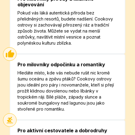
objevování
Pokud vás láká autentická příroda bez
přelidněných resortů, budete nadšení. Cookovy
ostrovy si zachovávají přirozený ráz a tradiční
způsob života. Můžete se vydat na menší
ostrůvky, navštívit místní vesnice a poznat
polynéskou kulturu zblízka.
Pro milovníky odpočinku a romantiky
Hledáte místo, kde vás nebude rušit nic kromě
šumu oceánu a zpěvu ptáků? Cookovy ostrovy
jsou ideální pro páry i novomanžele, kteří si přejí
prožít klidnou dovolenou nebo líbánky v
tropickém ráji. Bílé pláže, západy slunce a
soukromé bungalovy nad lagunou jsou jako
stvořené pro romantiku.
Pro aktivní cestovatele a dobrodruhy