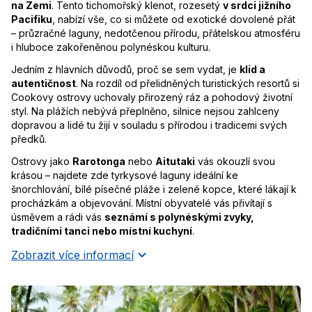
na Zemi
. Tento tichomořský klenot, rozesetý
v srdci jižního
Pacifiku
, nabízí vše, co si můžete od exotické dovolené přát
– průzračné laguny, nedotčenou přírodu, přátelskou atmosféru
i hluboce zakořeněnou polynéskou kulturu.
Jedním z hlavních důvodů, proč se sem vydat, je
klid a
autentičnost
. Na rozdíl od přelidněných turistických resortů si
Cookovy ostrovy uchovaly přirozený ráz a pohodový životní
styl. Na plážích nebývá přeplněno, silnice nejsou zahlceny
dopravou a lidé tu žijí v souladu s přírodou i tradicemi svých
předků.
Ostrovy jako
Rarotonga
nebo
Aitutaki
vás okouzlí svou
krásou – najdete zde tyrkysové laguny ideální ke
šnorchlování, bílé písečné pláže i zelené kopce, které lákají k
procházkám a objevování. Místní obyvatelé vás přivítají s
úsměvem a rádi vás
seznámí s polynéskými zvyky,
tradičními tanci nebo místní kuchyní
.
Zobrazit více informací