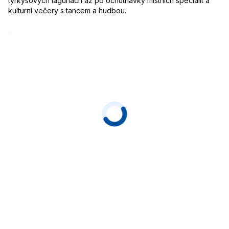
tyrkysových lagunách až po ochutnávky místních specialit a
kulturní večery s tancem a hudbou.