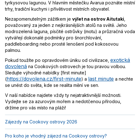
tyrkysovou lagunou. V hlavním městečku Avarua poznáte místní
trhy, tradiční kuchyni i přívětivost místních obyvatel.
Nezapomenutelným zážitkem je
výlet na ostrov Aitutaki
,
považovaný za jeden z nejkrásnějších atolů na světě. Jeho
modrozelená laguna, písčité ostrůvky (motu) a průzračná voda
vytvářejí dokonalé podmínky pro šnorchlování,
paddleboarding nebo prosté lenošení pod kokosovou
palmou.
exotická
Pokud toužíte po opravdovém úniku od civilizace,
dovolená
na Cookových ostrovech je tou pravou volbou.
Sledujte výhodné nabídky [first minute]
https://dovolena.cz/first-minute
last minute
(
) a
a nechte
se unést do světa, kde se realita mění ve sen.
V naší nabídce najdete vždy ty nejatraktivnější možnosti.
Vydejte se za azurovým mořem a nedotčenou přírodou,
držíme pro vás místo na pláži!
Zájezdy na Cookovy ostrovy 2026
Pro koho je vhodný zájezd na Cookovy ostrovy?