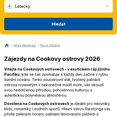
Letecky
Hledat
Atlas destinací
Nový Zéland
Zájezdy na Cookovy ostrovy 2026
Vítejte na Cookových ostrovech – v exotickém ráji jižního
Pacifiku
, kde se čas zpomaluje a každý den začíná v rytmu
šumění oceánu. Tento souostrovní stát, tvořený patnácti
ostrovy rozesetými v nekonečné modři moře, vás okouzlí
svou nedotčenou přírodou, pohostinnou kulturou a
autentickou polynéskou atmosférou.
Dovolená na Cookových ostrovech
je ideální pro milovníky
klidu, romantiky i vodních sportů. Hlavní ostrov Rarotonga vás
přivítá zelenými horami, palmami lemovanými plážemi a