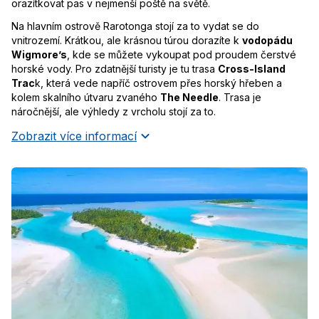
orazítkovat pas v nejmenší poště na světě.
Na hlavním ostrově Rarotonga stojí za to vydat se do
vnitrozemí. Krátkou, ale krásnou túrou dorazíte k
vodopádu
Wigmore’s
, kde se můžete vykoupat pod proudem čerstvé
horské vody. Pro zdatnější turisty je tu trasa
Cross-Island
Trac
k, která vede napříč ostrovem přes horský hřeben a
kolem skalního útvaru zvaného
The Needle
. Trasa je
náročnější, ale výhledy z vrcholu stojí za to.
Zobrazit více informací