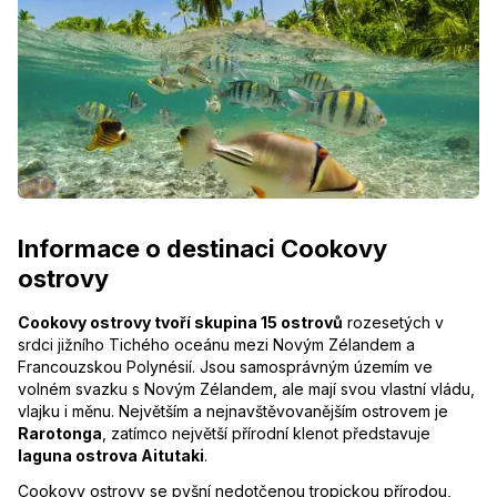
Informace o destinaci Cookovy
ostrovy
Cookovy ostrovy tvoří skupina 15 ostrovů
rozesetých v
srdci jižního Tichého oceánu mezi Novým Zélandem a
Francouzskou Polynésií. Jsou samosprávným územím ve
volném svazku s Novým Zélandem, ale mají svou vlastní vládu,
vlajku i měnu. Největším a nejnavštěvovanějším ostrovem je
Rarotonga
, zatímco největší přírodní klenot představuje
laguna ostrova Aitutaki
.
Cookovy ostrovy se pyšní nedotčenou tropickou přírodou,