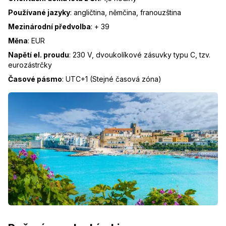
Používané jazyky
:
angličtina, němčina, franouzština
Mezinárodní předvolba
:
+ 39
Měna
:
EUR
Napětí el. proudu
:
230 V, dvoukolíkové zásuvky typu C, tzv.
eurozástrčky
Časové pásmo
:
UTC+1 (Stejné časová zóna)