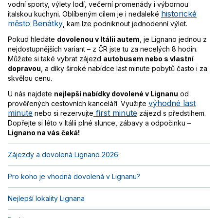
vodní sporty, výlety lodí, večerní promenády i výbornou
historické
italskou kuchyni. Oblíbeným cílem je i nedaleké
město Benátky
, kam lze podniknout jednodenní výlet.
Pokud hledáte
dovolenou v Itálii autem
, je Lignano jednou z
nejdostupnějších variant – z ČR jste tu za necelých 8 hodin.
Můžete si také vybrat zájezd
autobusem nebo s vlastní
dopravou
, a díky široké nabídce last minute pobytů často i za
skvělou cenu.
U nás najdete
nejlepší nabídky dovolené v Lignanu
od
výhodné last
prověřených cestovních kanceláří. Využijte
minute
first minute
nebo si rezervujte
zájezd s předstihem.
Dopřejte si léto v Itálii plné slunce, zábavy a odpočinku –
Lignano na vás čeká!
Zájezdy a dovolená Lignano 2026
Pro koho je vhodná dovolená v Lignanu?
Nejlepší lokality Lignana