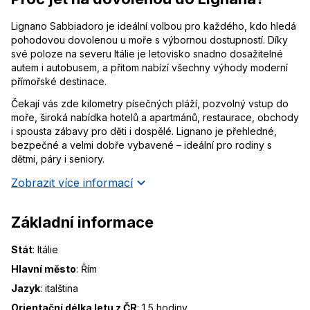
Lignano Sabbiadoro je ideální volbou pro každého, kdo hledá
pohodovou dovolenou u moře s výbornou dostupností. Díky
své poloze na severu Itálie je letovisko snadno dosažitelné
autem i autobusem, a přitom nabízí všechny výhody moderní
přímořské destinace.
Čekají vás zde kilometry písečných pláží, pozvolný vstup do
moře, široká nabídka hotelů a apartmánů, restaurace, obchody
i spousta zábavy pro děti i dospělé. Lignano je přehledné,
bezpečné a velmi dobře vybavené – ideální pro rodiny s
dětmi, páry i seniory.
Zobrazit více informací
Základní informace
Stát
:
Itálie
Hlavní město
:
Řím
Jazyk
:
italština
Orientační délka letu z ČR
:
1,5 hodiny