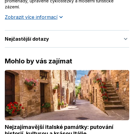
promenády, upravené cyklostezky a moderní turistické
zázemí.
Zobrazit více informací
Nejčastější dotazy
Mohlo by vás zajímat
Nejzajímavější italské památky: putování
historií, kulturou a krásou Itálie