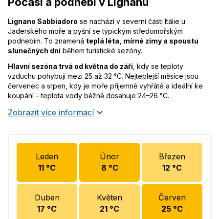
Počasí a podnebí v Lignanu
Lignano Sabbiadoro
se nachází v severní části Itálie u
Jaderského moře a pyšní se typickým středomořským
podnebím. To znamená
teplá léta, mírné zimy a spoustu
slunečných dní
během turistické sezóny.
Hlavní sezóna trvá od května do září
, kdy se teploty
vzduchu pohybují mezi 25 až 32 °C. Nejteplejší měsíce jsou
červenec a srpen, kdy je moře příjemně vyhřáté a ideální ke
koupání – teplota vody běžně dosahuje 24–26 °C.
Zobrazit více informací
Leden
Únor
Březen
11
°C
8
°C
12
°C
Duben
Květen
Červen
17
°C
21
°C
25
°C