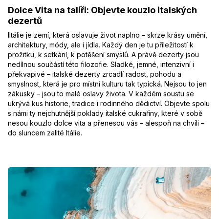
Dolce Vita na talíři: Objevte kouzlo italských
dezertů
IItálie je zemí, která oslavuje život naplno – skrze krásy umění,
architektury, módy, ale i jídla. Každý den je tu příležitostí k
prožitku, k setkání, k potěšení smyslů. A právě dezerty jsou
nedílnou součástí této filozofie. Sladké, jemné, intenzivní i
překvapivé – italské dezerty zrcadlí radost, pohodu a
smyslnost, která je pro místní kulturu tak typická. Nejsou to jen
zákusky – jsou to malé oslavy života. V každém soustu se
ukrývá kus historie, tradice i rodinného dědictví. Objevte spolu
s námi ty nejchutnější poklady italské cukrařiny, které v sobě
nesou kouzlo dolce vita a přenesou vás – alespoň na chvíli –
do sluncem zalité Itálie.