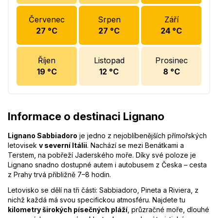
Červenec
Srpen
Září
27
°C
27
°C
24
°C
Říjen
Listopad
Prosinec
19
°C
12
°C
8
°C
Informace o destinaci Lignano
Lignano Sabbiadoro
je jedno z nejoblíbenějších přímořských
letovisek
v severní Itálii
. Nachází se mezi Benátkami a
Terstem, na pobřeží Jaderského moře. Díky své poloze je
Lignano snadno dostupné autem i autobusem z Česka – cesta
z Prahy trvá přibližně 7–8 hodin.
Letovisko se dělí na tři části: Sabbiadoro, Pineta a Riviera, z
nichž každá má svou specifickou atmosféru. Najdete tu
kilometry širokých písečných pláží
, průzračné moře, dlouhé