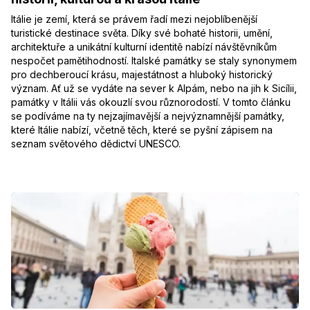
Itálie je zemí, která se právem řadí mezi nejoblíbenější
turistické destinace světa. Díky své bohaté historii, umění,
architektuře a unikátní kulturní identitě nabízí návštěvníkům
nespočet pamětihodností. Italské památky se staly synonymem
pro dechberoucí krásu, majestátnost a hluboký historický
význam. Ať už se vydáte na sever k Alpám, nebo na jih k Sicílii,
památky v Itálii vás okouzlí svou různorodostí. V tomto článku
se podíváme na ty nejzajímavější a nejvýznamnější památky,
které Itálie nabízí, včetně těch, které se pyšní zápisem na
seznam světového dědictví UNESCO.