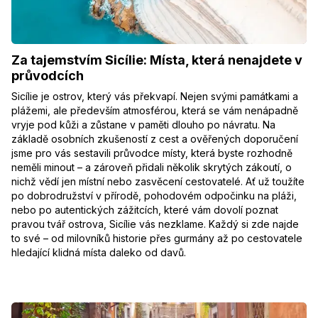
Za tajemstvím Sicílie: Místa, která nenajdete v
průvodcích
Sicílie je ostrov, který vás překvapí. Nejen svými památkami a
plážemi, ale především atmosférou, která se vám nenápadně
vryje pod kůži a zůstane v paměti dlouho po návratu. Na
základě osobních zkušeností z cest a ověřených doporučení
jsme pro vás sestavili průvodce místy, která byste rozhodně
neměli minout – a zároveň přidali několik skrytých zákoutí, o
nichž vědí jen místní nebo zasvěcení cestovatelé. Ať už toužíte
po dobrodružství v přírodě, pohodovém odpočinku na pláži,
nebo po autentických zážitcích, které vám dovolí poznat
pravou tvář ostrova, Sicílie vás nezklame. Každý si zde najde
to své – od milovníků historie přes gurmány až po cestovatele
hledající klidná místa daleko od davů.