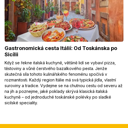
Gastronomická cesta Itálií: Od Toskánska po
Sicílii
Když se řekne italská kuchyně, většině lidí se vybaví pizza,
těstoviny a vůně čerstvého bazalkového pesta. Jenže
skutečná síla tohoto kulinářského fenoménu spočívá v
rozmanitosti. Každý region Itálie má svá typická jídla, vlastní
suroviny a tradice. Vydejme se na chutnou cestu od severu až
na jih a poznejme, jaké poklady skrývá klasická italská
kuchyně – od jednoduché toskánské polévky po sladké
sicilské speciality.