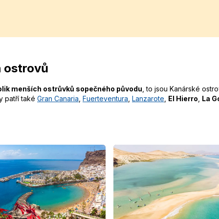
h ostrovů
olik menších ostrůvků sopečného původu
, to jsou Kanárské ostrov
y patří také
Gran Canaria
,
Fuerteventura
,
Lanzarote
,
El Hierro
,
La G