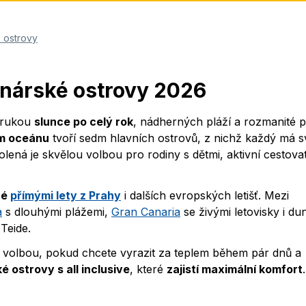
 ostrovy
anárské ostrovy 2026
árukou
slunce po celý rok
, nádherných pláží a rozmanité p
ém oceánu
tvoří sedm hlavních ostrovů, z nichž každý má s
ená je skvělou volbou pro rodiny s dětmi, aktivní cestovat
né
přímými lety z Prahy
i dalších evropských letišť. Mezi
a
s dlouhými plážemi,
Gran Canaria
se živými letovisky i du
Teide.
 volbou, pokud chcete vyrazit za teplem během pár dnů a
é ostrovy s all inclusive
, které
zajistí maximální komfort
.