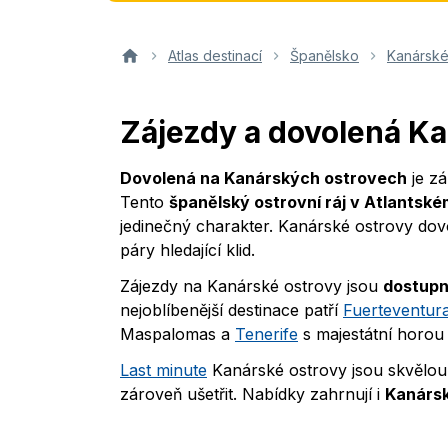
Atlas destinací
Španělsko
Kanárské
Zájezdy a dovolená K
Dovolená na Kanárských ostrovech
je z
Tento
španělský ostrovní ráj v Atlantsk
jedinečný charakter. Kanárské ostrovy dovol
páry hledající klid.
Zájezdy na Kanárské ostrovy jsou
dostup
nejoblíbenější destinace patří
Fuerteventur
Maspalomas a
Tenerife
s majestátní horou 
Last minute
Kanárské ostrovy jsou skvělou
zároveň ušetřit. Nabídky zahrnují i
Kanársk