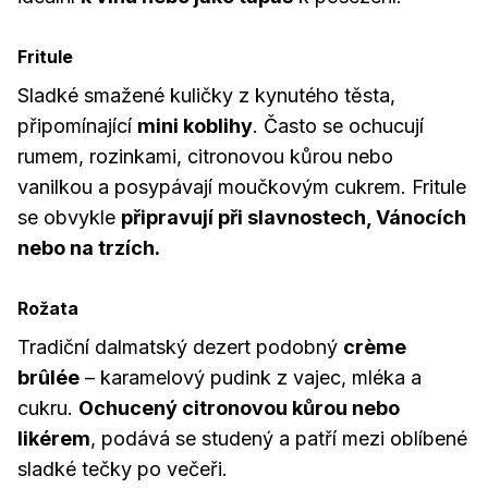
Fritule
Sladké smažené kuličky z kynutého těsta,
připomínající
mini koblihy
. Často se ochucují
rumem, rozinkami, citronovou kůrou nebo
vanilkou a posypávají moučkovým cukrem. Fritule
se obvykle
připravují při slavnostech, Vánocích
nebo na trzích.
Rožata
Tradiční dalmatský dezert podobný
crème
brûlée
– karamelový pudink z vajec, mléka a
cukru.
Ochucený citronovou kůrou nebo
likérem
, podává se studený a patří mezi oblíbené
sladké tečky po večeři.