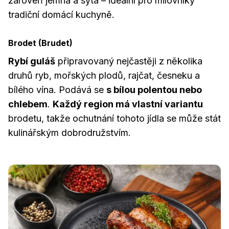
zároveň jemná a sytá – ideální pro milovníky
tradiční domácí kuchyně.
Brodet (Brudet)
Rybí guláš
připravovaný nejčastěji z několika
druhů ryb, mořských plodů, rajčat, česneku a
bílého vína. Podává se
s bílou polentou nebo
chlebem
.
Každý region má vlastní variantu
brodetu, takže ochutnání tohoto jídla se může stát
kulinářským dobrodružstvím.