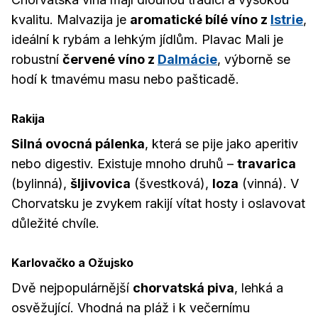
kvalitu. Malvazija je
aromatické bílé víno z
Istrie
,
ideální k rybám a lehkým jídlům. Plavac Mali je
robustní
červené víno z
Dalmácie
, výborně se
hodí k tmavému masu nebo pašticadě.
Rakija
Silná ovocná pálenka
, která se pije jako aperitiv
nebo digestiv. Existuje mnoho druhů –
travarica
(bylinná),
šljivovica
(švestková),
loza
(vinná). V
Chorvatsku je zvykem rakijí vítat hosty i oslavovat
důležité chvíle.
Karlovačko a Ožujsko
Dvě nejpopulárnější
chorvatská piva
, lehká a
osvěžující. Vhodná na pláž i k večernímu