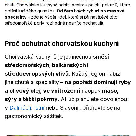
chutí. Chorvatská kuchyně nabízí pestrou paletu pokrmů, které
potěší každého gurmána.
Od čerstvých ryb až po masové
speciality
– zde je výběr jídel, která si při návštěvě této
středomořské perly rozhodně nesmíte nechat ujít.
Proč ochutnat chorvatskou kuchyni
Chorvatská kuchyně je jedinečnou
směsí
středomořských, balkánských i
středoevropských vlivů
. Každý region nabízí
jiné chutě a speciality –
na pobřeží dominují ryby
a olivový olej
,
ve vnitrozemí
naopak
maso,
sýry a těžší pokrmy
. Ať už plánujete dovolenou
v
Dalmácii
,
Istrii
nebo Slavonii, připravte se na
gastronomický zážitek.