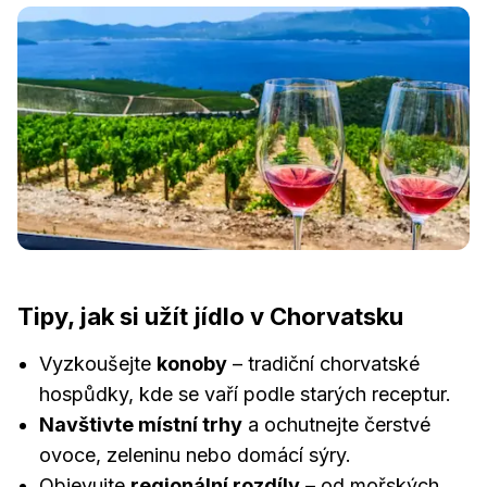
Tipy, jak si užít jídlo v Chorvatsku
Vyzkoušejte
konoby
– tradiční chorvatské
hospůdky, kde se vaří podle starých receptur.
Navštivte místní trhy
a ochutnejte čerstvé
ovoce, zeleninu nebo domácí sýry.
Objevujte
regionální rozdíly
– od mořských