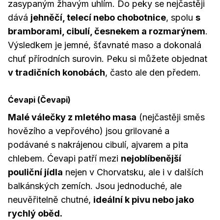
zasypaným žhavým uhlím. Do peky se nejčastěji
dává
jehněčí, telecí nebo chobotnice
, spolu
s
bramborami, cibulí, česnekem a rozmarýnem
.
Výsledkem je jemné, šťavnaté maso a dokonalá
chuť přírodních surovin. Peku si můžete objednat
v tradičních konobách
, často ale den předem.
Ćevapi (Čevapi)
Malé válečky z mletého masa
(nejčastěji směs
hovězího a vepřového) jsou grilované a
podávané s nakrájenou cibulí, ajvarem a pita
chlebem. Ćevapi patří mezi
nejoblíbenější
pouliční jídla
nejen v Chorvatsku, ale i v dalších
balkánských zemích. Jsou jednoduché, ale
neuvěřitelně chutné,
ideální k pivu nebo jako
rychlý oběd.