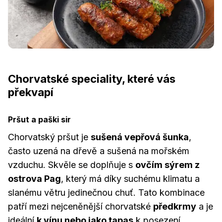
Chorvatské speciality, které vás
překvapí
Pršut a paški sir
Chorvatský pršut je
sušená vepřová šunka
,
často uzená na dřevě a sušená na mořském
vzduchu. Skvěle se doplňuje s
ovčím sýrem z
ostrova Pag
, který má díky suchému klimatu a
slanému větru jedinečnou chuť. Tato kombinace
patří mezi nejceněnější chorvatské
předkrmy
a je
ideální
k vínu nebo jako tapas
k posezení.