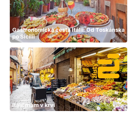
Gastronomická cesta Itálií: Od Toskánska 
po Sicílii
Itálii mám v krvi