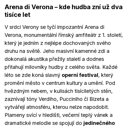
Arena di Verona – kde hudba zní už dva
tisíce let
V srdci Verony se tyčí impozantní Arena di
Verona, monumentální římský amfiteátr z 1. století,
který je jedním z nejlépe dochovaných svého
druhu na světě. Jeho masivní kamenné zdi a
dokonalá akustika přežily staletí a dodnes
přitahují milovníky hudby z celého světa. Každé
léto se zde koná slavný
operní festival
, který
promění město v centrum kultury a umění. Pod
hvězdným nebem, v kulisách tisíciletých stěn,
zaznívají tóny Verdiho, Pucciniho či Bizeta a
vytvářejí atmosféru, kterou nelze napodobit.
Plameny svící v hledišti, večerní teplý vánek a
dramatické melodie se spojují do
jedinečného