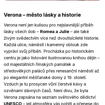
Verona – město lásky a historie
Verona není jen kulisou pro nejslavnější příběh
lásky všech dob –
Romea a Julie
– ale také
živým svědectvím více než dvoutisícileté historie.
Každá ulice, náměstí i kamenný oblouk zde
vypráví svůj příběh. Procházka po historickém
centru je jako listování ilustrovanou knihou dějin –
od majestátních římských památek a
středověkých paláců přes renesanční náměstí až
po elegantní měšťanské domy z 19. století.
Vzduch je tu prosycen vůní čerstvé kávy a
ozvěnami dávných časů. Není divu, že byla
Verona zapsána na seznam světového dědictví
UNESCO
– její atmosféra vás pohltí a přenese do