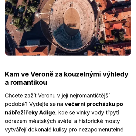
Kam ve Veroně za kouzelnými výhledy
a romantikou
Chcete zažít Veronu v její nejromantičtější
podobě? Vydejte se na
večerní procházku po
nábřeží řeky Adige
, kde se vlnky vody třpytí
odrazem městských světel a historické mosty
vytvářejí dokonalé kulisy pro nezapomenutelné