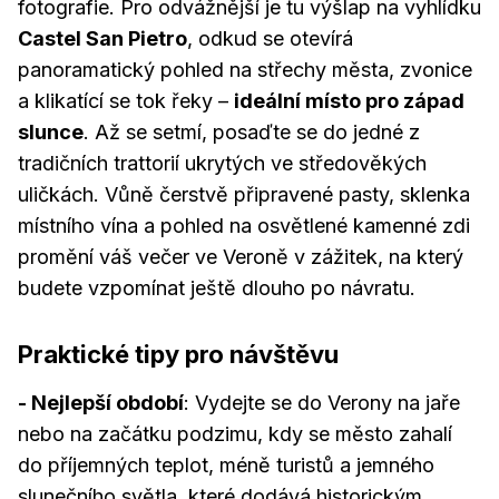
fotografie. Pro odvážnější je tu výšlap na vyhlídku
Castel San Pietro
, odkud se otevírá
panoramatický pohled na střechy města, zvonice
a klikatící se tok řeky –
ideální místo pro západ
slunce
. Až se setmí, posaďte se do jedné z
tradičních trattorií ukrytých ve středověkých
uličkách. Vůně čerstvě připravené pasty, sklenka
místního vína a pohled na osvětlené kamenné zdi
promění váš večer ve Veroně v zážitek, na který
budete vzpomínat ještě dlouho po návratu.
Praktické tipy pro návštěvu
- Nejlepší období
: Vydejte se do Verony na jaře
nebo na začátku podzimu, kdy se město zahalí
do příjemných teplot, méně turistů a jemného
slunečního světla, které dodává historickým