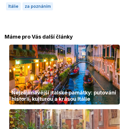
Itálie
za poznáním
Máme pro Vás další články
Nejzajímavější italské památky: putování 
historií, kulturou a krásou Itálie