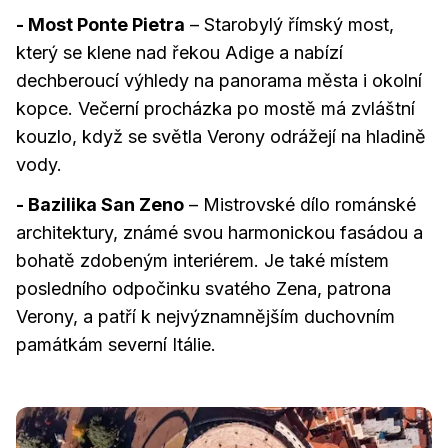
- Most Ponte Pietra
– Starobylý římský most,
který se klene nad řekou Adige a nabízí
dechberoucí výhledy na panorama města i okolní
kopce. Večerní procházka po mostě má zvláštní
kouzlo, když se světla Verony odrážejí na hladině
vody.
- Bazilika San Zeno
– Mistrovské dílo románské
architektury, známé svou harmonickou fasádou a
bohatě zdobeným interiérem. Je také místem
posledního odpočinku svatého Zena, patrona
Verony, a patří k nejvýznamnějším duchovním
památkám severní Itálie.