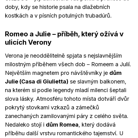
doby, kdy se historie psala na dlažebních
kostkách a v písních potulných trubadúrů.
Romeo a Julie – příběh, který ožívá v
ulicích Verony
Verona je neoddělitelně spjata s nejslavnějším
milostným příběhem všech dob – Romeem a Julií.
Největším magnetem pro návštěvníky je
dům
Julie (Casa di Giulietta)
se slavným balkonem,
na kterém si podle legendy mladí milenci šeptali
slova lásky. Atmosféru tohoto místa dotváří dvůr
pokrytý stovkami vzkazů a zámečků
zanechaných zamilovanými páry z celého světa.
Nedaleko stojí i
dům Romea
, který dodává
příběhu další vrstvu romantického tajemství. U