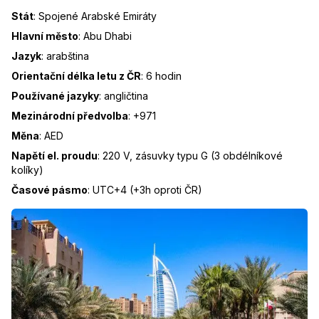
Stát
:
Spojené Arabské Emiráty
Hlavní město
:
Abu Dhabi
Jazyk
:
arabština
Orientační délka letu z ČR
:
6 hodin
Používané jazyky
:
angličtina
Mezinárodní předvolba
:
+971
Měna
:
AED
Napětí el. proudu
:
220 V, zásuvky typu G (3 obdélníkové
kolíky)
Časové pásmo
:
UTC+4 (+3h oproti ČR)