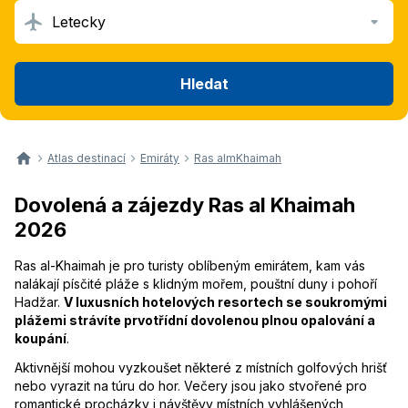
Letecky
Hledat
Atlas destinací
Emiráty
Ras almKhaimah
Dovolená a zájezdy Ras al Khaimah
2026
Ras al-Khaimah je pro turisty oblíbeným emirátem, kam vás
nalákají písčité pláže s klidným mořem, pouštní duny i pohoří
Hadžar.
V luxusních hotelových resortech se soukromými
plážemi strávíte prvotřídní dovolenou plnou opalování a
koupání
.
Aktivnější mohou vyzkoušet některé z místních golfových hrišť
nebo vyrazit na túru do hor. Večery jsou jako stvořené pro
romantické procházky i návštěvy místních vyhlášených