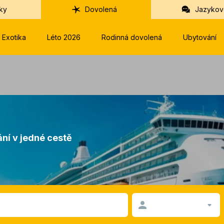
ky
Dovolená
Jazykov
Exotika
Léto 2026
Rodinná dovolená
Ubytování
ní v jedné cestě