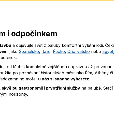
ím i odpočinkem
lavbu
a objevujte svět z paluby komfortní výletní lodi. Čeka
cemi
jako
Španělsko
,
Itálie
,
Řecko
,
Chorvatsko
nebo
Egypt
dpočinek.
eb
– od těch s kompletně zajištěnou dopravou až po variant
 toužíte po poznávání historických měst jako Řím, Athény či
Středozemního moře,
u nás si snadno vyberete
.
, skvělou gastronomii i prvotřídní služby
na palubě. Stačí 
vými horizonty.