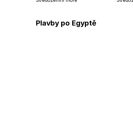
Středozemní moře
Středo
Plavby po Egyptě