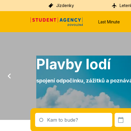
Jízdenky
Leten
Last Minute
Plavby lodí
spojení odpočinku, zážitků a poznává
Kam to bude?