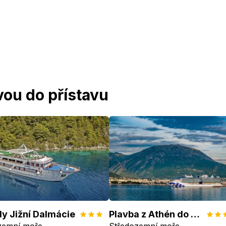
vou do přístavu
y Jižní Dalmácie
Plavba z Athén do Barcelony