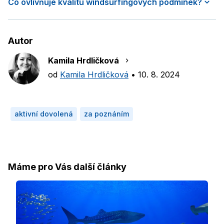
Co ovlivňuje kvalitu windsurfingových podmínek?
Autor
Kamila Hrdličková
od
Kamila Hrdličková
•
10. 8. 2024
aktivní dovolená
za poznáním
Máme pro Vás další články