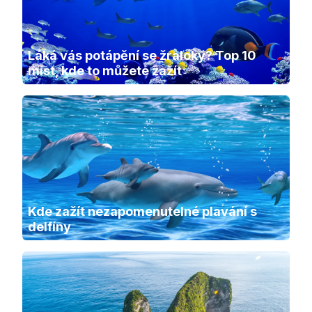
Láká vás potápění se žraloky? Top 10 
míst, kde to můžete zažít
Kde zažít nezapomenutelné plavání s 
delfíny