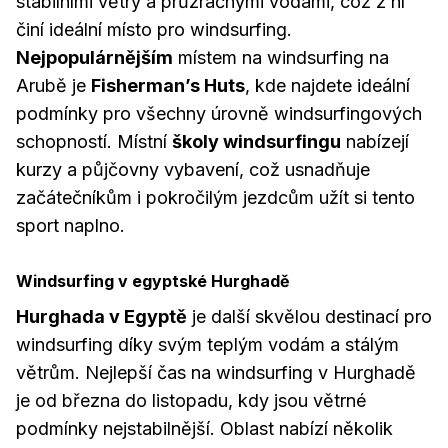
stabilními větry a průzračnými vodami, což z ní
činí ideální místo pro windsurfing.
Nejpopulárnějším
místem na windsurfing na
Arubě je
Fisherman’s Huts
, kde najdete ideální
podmínky pro všechny úrovně windsurfingových
schopností. Místní
školy windsurfingu
nabízejí
kurzy a půjčovny vybavení, což usnadňuje
začátečníkům i pokročilým jezdcům užít si tento
sport naplno.
Windsurfing v egyptské Hurghadě
Hurghada v Egyptě
je další skvělou destinací pro
windsurfing díky svým teplým vodám a stálým
větrům. Nejlepší čas na windsurfing v Hurghadě
je od března do listopadu, kdy jsou větrné
podmínky nejstabilnější. Oblast nabízí několik