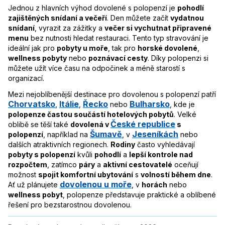
Jednou z hlavních výhod dovolené s polopenzí je
pohodlí
zajištěných snídaní a večeří
. Den můžete začít
vydatnou
snídaní
, vyrazit za zážitky a
večer si vychutnat připravené
menu
bez nutnosti hledat restauraci. Tento typ stravování je
ideální jak pro
pobyty u moře
, tak pro
horské dovolené
,
wellness pobyty
nebo
poznávací cesty
. Díky polopenzi si
můžete užít více času na odpočinek a méně starostí s
organizací.
Mezi nejoblíbenější destinace pro dovolenou s polopenzí patří
Chorvatsko
Itálie
Řecko
Bulharsko
,
,
nebo
, kde je
polopenze častou součástí hotelových pobytů
. Velké
České republice
oblibě se těší také
dovolená v
s
Šumavě
Jeseníkách
polopenzí
, například na
, v
nebo
dalších atraktivních regionech.
Rodiny
často vyhledávají
pobyty s polopenzí
kvůli
pohodlí
a
lepší kontrole nad
rozpočtem
, zatímco
páry
a
aktivní cestovatelé
oceňují
možnost
spojit komfortní ubytování
s
volností během dne
.
dovolenou u moře
Ať už plánujete
, v
horách
nebo
wellness pobyt
, polopenze představuje praktické a oblíbené
řešení pro bezstarostnou dovolenou.