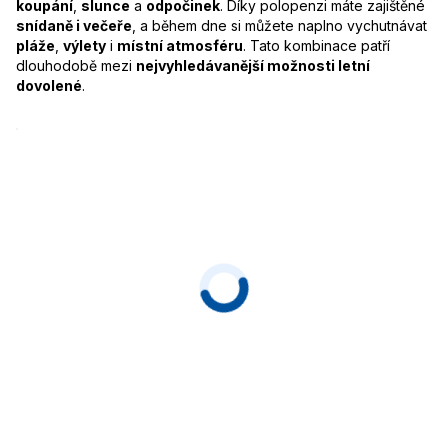
koupání
,
slunce
a
odpočinek
. Díky polopenzi máte zajištěné
snídaně i večeře
, a během dne si můžete naplno vychutnávat
pláže
,
výlety
i
místní atmosféru
. Tato kombinace patří
dlouhodobě mezi
nejvyhledávanější možnosti letní
dovolené
.