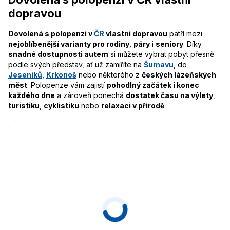
dopravou
Dovolená s polopenzí v
ČR
vlastní dopravou
patří mezi
nejoblíbenější varianty pro rodiny
,
páry
i
seniory
. Díky
snadné dostupnosti autem
si můžete vybrat pobyt přesně
podle svých představ, ať už zamíříte na
Šumavu
, do
Jeseníků
,
Krkonoš
nebo některého z
českých lázeňských
měst
. Polopenze vám zajistí
pohodlný začátek i konec
každého dne
a zároveň ponechá
dostatek času na výlety
,
turistiku
,
cyklistiku
nebo
relaxaci v přírodě
.