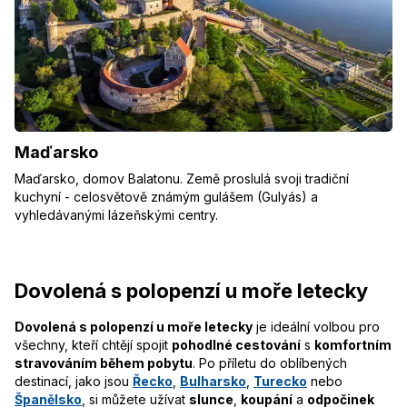
Maďarsko
Maďarsko, domov Balatonu. Země proslulá svoji tradiční
kuchyní - celosvětově známým gulášem (Gulyás) a
vyhledávanými lázeňskými centry.
Dovolená s polopenzí u moře letecky
Dovolená s polopenzí u moře letecky
je ideální volbou pro
všechny, kteří chtějí spojit
pohodlné cestování
s
komfortním
stravováním během pobytu
. Po příletu do oblíbených
destinací, jako jsou
Řecko
,
Bulharsko
,
Turecko
nebo
Španělsko
, si můžete užívat
slunce
,
koupání
a
odpočinek