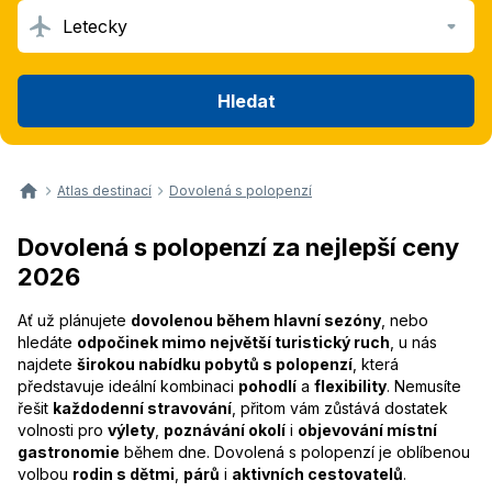
Letecky
Hledat
Atlas destinací
Dovolená s polopenzí
Dovolená s polopenzí za nejlepší ceny
2026
Ať už plánujete
dovolenou během hlavní sezóny
, nebo
hledáte
odpočinek mimo největší turistický ruch
, u nás
najdete
širokou nabídku pobytů s polopenzí
, která
představuje ideální kombinaci
pohodlí
a
flexibility
. Nemusíte
řešit
každodenní stravování
, přitom vám zůstává dostatek
volnosti pro
výlety
,
poznávání okolí
i
objevování místní
gastronomie
během dne. Dovolená s polopenzí je oblíbenou
volbou
rodin s dětmi
,
párů
i
aktivních cestovatelů
.