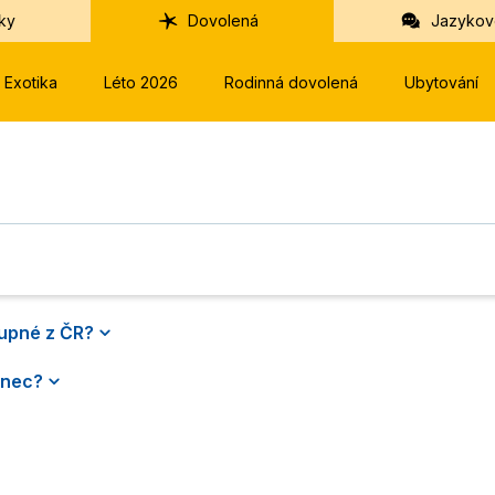
ky
Dovolená
Jazykov
Exotika
Léto 2026
Rodinná dovolená
Ubytování
tupné z ČR?
Linec?