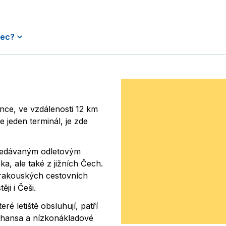
nec?
ince, ve vzdálenosti 12 km
e jeden terminál, je zde
hledávaným odletovým
a, ale také z jižních Čech.
 rakouských cestovních
ěji i Češi.
ré letiště obsluhují, patří
thansa a nízkonákladové