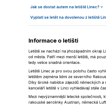
Jak se dostat autem na letiště Linec?
Vyplatí se letět na dovolenou z letiště Li
Informace o letišti
Letiště se nachází na jihozápadním okraji L
od města. Patří mezi menší letiště, má pouz
tedy velice snadná orientace.
Letiště Linec je pro svou polohu často vy
letištěm zejména lidmi ze severního Rakousk
Díky široké nabídce zájezdů německých a
kanceláří letiště v Linci vyhledávají stále čast
Mezi nejvýznamnější letecké společnosti, kte
rakouské aerolinky Austrian, německá Luf