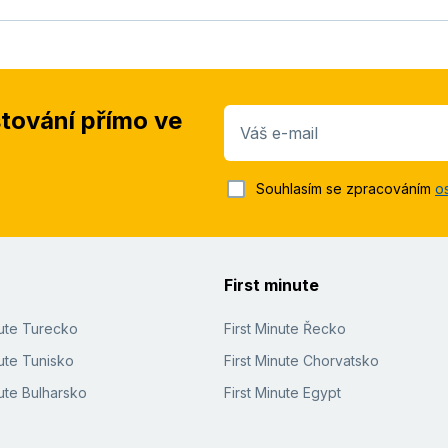
stování přímo ve
Váš e-mail
Souhlasím se zpracováním
o
First minute
nute Turecko
First Minute Řecko
ute Tunisko
First Minute Chorvatsko
ute Bulharsko
First Minute Egypt