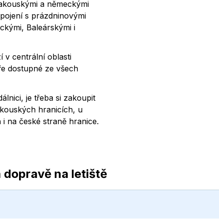
 rakouskými a německými
spojení s prázdninovými
ckými, Baleárskými i
 v centrální oblasti
ře dostupné ze všech
lnici, je třeba si zakoupit
akouských hranicích, u
i na české straně hranice.
 dopravě na letiště