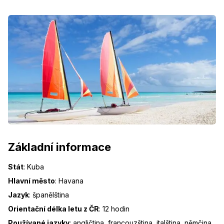
Základní informace
Stát
:
Kuba
Hlavní město
:
Havana
Jazyk
:
španělština
Orientační délka letu z ČR
:
12 hodin
Používané jazyky
:
angličtina, francouzština, italština, němčina