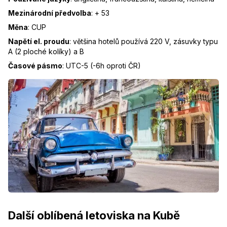
Mezinárodní předvolba
:
+ 53
Měna
:
CUP
Napětí el. proudu
:
většina hotelů používá 220 V, zásuvky typu
A (2 ploché kolíky) a B
Časové pásmo
:
UTC-5 (-6h oproti ČR)
Další oblíbená letoviska na Kubě