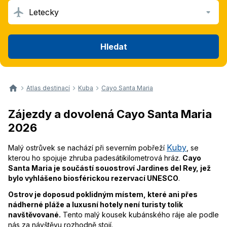
Letecky
Hledat
Atlas destinací
Kuba
Cayo Santa Maria
Zájezdy a dovolená Cayo Santa Maria
2026
Kuby
Malý ostrůvek se nachází při severním pobřeží
, se
kterou ho spojuje zhruba padesátikilometrová hráz.
Cayo
Santa Maria je součástí souostroví Jardines del Rey, jež
bylo vyhlášeno biosférickou rezervací UNESCO
.
Ostrov je doposud poklidným místem, které ani přes
nádherné pláže a luxusní hotely není turisty tolik
navštěvované.
Tento malý kousek kubánského ráje ale podle
nás za návštěvu rozhodně stojí.