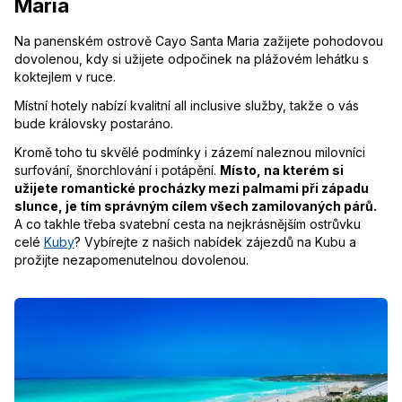
Maria
Na panenském ostrově Cayo Santa Maria zažijete pohodovou
dovolenou, kdy si užijete odpočinek na plážovém lehátku s
koktejlem v ruce.
Místní hotely nabízí kvalitní all inclusive služby, takže o vás
bude královsky postaráno.
Kromě toho tu skvělé podmínky i zázemí naleznou milovníci
surfování, šnorchlování i potápění.
Místo, na kterém si
užijete romantické procházky mezi palmami při západu
slunce, je tím správným cílem všech zamilovaných párů.
A co takhle třeba svatební cesta na nejkrásnějším ostrůvku
celé
Kuby
? Vybírejte z našich nabídek zájezdů na Kubu a
prožijte nezapomenutelnou dovolenou.