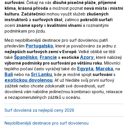
surfování
. Čekají na vás
dlouhé písečné pláže
,
příjemné
klima
,
krásná příroda
a možnost poznat
nová místa
i
místní
kulturu
.
Začátečníci
mohou využít služeb
zkušených
instruktorů
a
surfových škol
, zatímco
pokročilí surfaři
ocení
známé spoty
s
kvalitními vlnami
a rozmanitými
podmínkami pro jízdu.
Mezi nejoblíbenější destinace pro surf dovolenou patří
Portugalsko
především
, které je považováno za jednu z
nejlepších surfových zemí v Evropě
. Velké oblibě se těší
Španělsko
Francie
Azory
také
,
a
exotické
, které nabízejí
výborné podmínky pro surfování po většinu roku
. Milovníci
Egypta
Maroka
teplého počasí často vyrážejí také do
,
, na
Bali
Srí Lanku
nebo na
, kde je možné spojit
surfování
s
exotickou dovolenou
. Ať už hledáte svůj první surfový
zážitek nebo chcete zdokonalit své dovednosti, surf
dovolená vám nabídne jedinečnou kombinaci sportu, relaxace
a nezapomenutelných zážitků u oceánu.
Surf dovolená za nejlepší ceny 2026
Nejoblíbenější destinace pro surf dovolenou