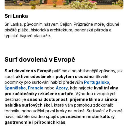
Srí Lanka
Srí Lanka, původním názvem Cejlon. Průzračné moře, dlouhé
písčité pláže, historická architektura, panenská příroda a
typické čajové plantáže.
Surf dovolená v Evropě
Surf dovolená v Evropě
patří mezi nejoblíbenější způsoby, jak
spojit
aktivní odpočinek
s
pobytem u oceánu
. Skvělé
podmínky pro surfování nabízí především
Portugalsko
,
Španělsko
,
Francie
nebo
Azory
, kde najdete
kvalitní vlny
pro začátečníky
i
zkušené surfaře
. Výhodou evropských
destinací je
snadná dostupnost
,
příjemné klima
a
široká
nabídka surfových škol
, které vám pomohou zdokonalit
techniku nebo udělat první kroky na prkně. Surfování v Evropě
navíc můžete snadno spojit s
poznáváním místní kultury
,
gastronomie
i
přírodních krás
.