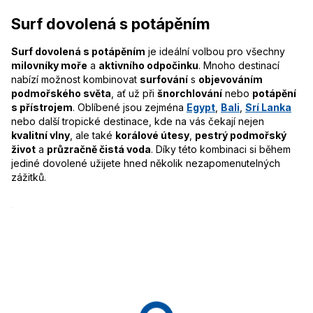
Surf dovolená s potápěním
Surf dovolená s potápěním
je ideální volbou pro všechny
milovníky moře
a
aktivního odpočinku
. Mnoho destinací
nabízí možnost kombinovat
surfování
s
objevováním
podmořského světa
, ať už při
šnorchlování
nebo
potápění
s přístrojem
. Oblíbené jsou zejména
Egypt
,
Bali
,
Srí Lanka
nebo další tropické destinace, kde na vás čekají nejen
kvalitní vlny
, ale také
korálové útesy
,
pestrý podmořský
život
a
průzračně čistá voda
. Díky této kombinaci si během
jediné dovolené užijete hned několik nezapomenutelných
zážitků.