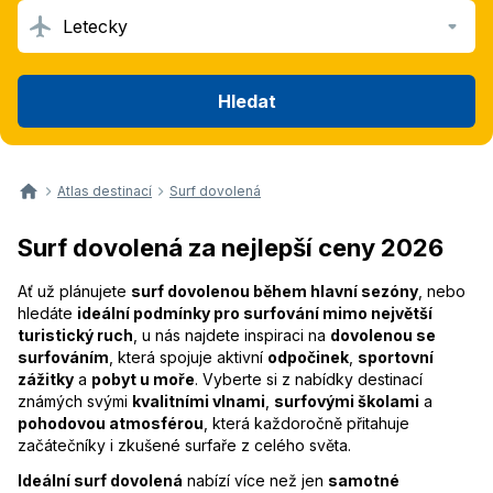
Letecky
Hledat
Atlas destinací
Surf dovolená
Surf dovolená za nejlepší ceny 2026
Ať už plánujete
surf dovolenou během hlavní sezóny
, nebo
hledáte
ideální podmínky pro surfování mimo největší
turistický ruch
, u nás najdete inspiraci na
dovolenou se
surfováním
, která spojuje aktivní
odpočinek
,
sportovní
zážitky
a
pobyt u moře
. Vyberte si z nabídky destinací
známých svými
kvalitními vlnami
,
surfovými školami
a
pohodovou atmosférou
, která každoročně přitahuje
začátečníky i zkušené surfaře z celého světa.
Ideální surf dovolená
nabízí více než jen
samotné