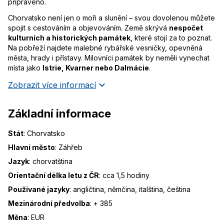
připraveno.
Chorvatsko není jen o moři a slunění – svou dovolenou můžete
spojit s cestováním a objevováním. Země skrývá
nespočet
kulturních a historických památek
, které stojí za to poznat.
Na pobřeží najdete malebné rybářské vesničky, opevněná
města, hrady i přístavy. Milovníci památek by neměli vynechat
místa jako
Istrie, Kvarner nebo Dalmácie
.
Zobrazit více informací
Základní informace
Stát
:
Chorvatsko
Hlavní město
:
Záhřeb
Jazyk
:
chorvatština
Orientační délka letu z ČR
:
cca 1,5 hodiny
Používané jazyky
:
angličtina, němčina, italština, čeština
Mezinárodní předvolba
:
+ 385
Měna
:
EUR