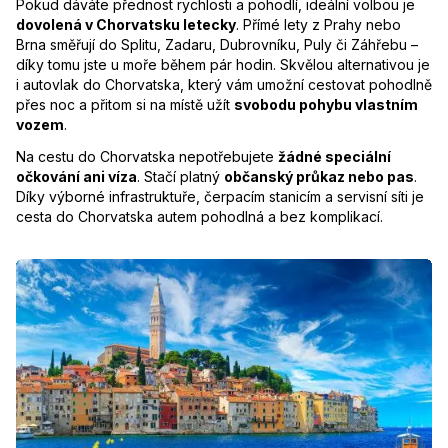
Pokud dáváte přednost rychlosti a pohodlí, ideální volbou je
dovolená v Chorvatsku letecky
. Přímé lety z Prahy nebo
Brna směřují do Splitu, Zadaru, Dubrovníku, Puly či Záhřebu –
díky tomu jste u moře během pár hodin. Skvělou alternativou je
i autovlak do Chorvatska, který vám umožní cestovat pohodlně
přes noc a přitom si na místě užít
svobodu pohybu vlastním
vozem
.
Na cestu do Chorvatska nepotřebujete
žádné speciální
očkování ani víza
. Stačí platný
občanský průkaz nebo pas
.
Díky výborné infrastruktuře, čerpacím stanicím a servisní síti je
cesta do Chorvatska autem pohodlná a bez komplikací.