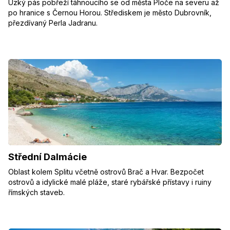
Úzký pás pobřeží táhnoucího se od města Ploče na severu až
po hranice s Černou Horou. Střediskem je město Dubrovník,
přezdívaný Perla Jadranu.
Střední Dalmácie
Oblast kolem Splitu včetně ostrovů Brač a Hvar. Bezpočet
ostrovů a idylické malé pláže, staré rybářské přístavy i ruiny
římských staveb.