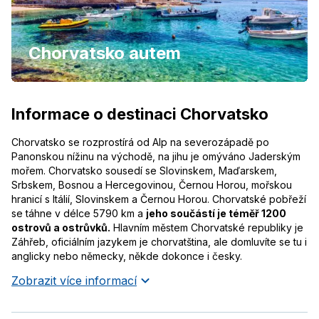
Chorvatsko autem
Informace o destinaci Chorvatsko
Chorvatsko se rozprostírá od Alp na severozápadě po
Panonskou nížinu na východě, na jihu je omýváno Jaderským
mořem. Chorvatsko sousedí se Slovinskem, Maďarskem,
Srbskem, Bosnou a Hercegovinou, Černou Horou, mořskou
hranicí s Itálií, Slovinskem a Černou Horou. Chorvatské pobřeží
se táhne v délce 5790 km a
jeho součástí je téměř 1200
ostrovů a ostrůvků.
Hlavním městem Chorvatské republiky je
Záhřeb, oficiálním jazykem je chorvatština, ale domluvíte se tu i
anglicky nebo německy, někde dokonce i česky.
Zobrazit více informací