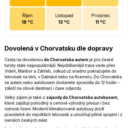
Říjen
Listopad
Prosinec
18
°C
13
°C
11
°C
Dovolená v Chorvatsku dle dopravy
Cesta na dovolenou
do Chorvatska autem
je pro české
turisty stále nejpopulárnější. Nejoblíbenější trasa vede přes
Vídeň, Maribor a Záhřeb, odkud už snadno pokračujete do
letovisek na Istrii, v Dalmácii nebo na Kvarneru. Do Chorvatska
se autem nebo autobusem dostanete zpravidla do 12 hodin –
záleží na cílové destinaci i čase odjezdu.
Velký zájem je také o
zájezdy do Chorvatska autobusem
,
které zajišťují pohodlný a cenově výhodný přesun i bez
nutnosti řízení. Moderní klimatizované autobusy jezdí
pravidelně do největších letovisek a umožňují přímé spojení i z
menších českých měst.