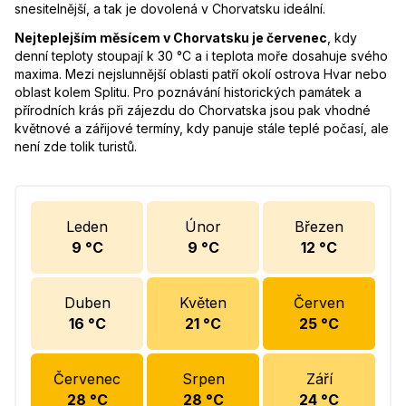
snesitelnější, a tak je dovolená v Chorvatsku ideální.
Nejteplejším měsícem v Chorvatsku je červenec
, kdy
denní teploty stoupají k 30 °C a i teplota moře dosahuje svého
maxima. Mezi nejslunnější oblasti patří okolí ostrova Hvar nebo
oblast kolem Splitu. Pro poznávání historických památek a
přírodních krás při zájezdu do Chorvatska jsou pak vhodné
květnové a zářijové termíny, kdy panuje stále teplé počasí, ale
není zde tolik turistů.
Leden
Únor
Březen
9
°C
9
°C
12
°C
Duben
Květen
Červen
16
°C
21
°C
25
°C
Červenec
Srpen
Září
28
°C
28
°C
24
°C