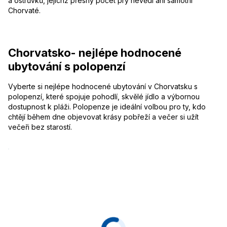
a ostrůvků, jejichž přesný počet prý nevědí ani samotní
Chorvaté.
Chorvatsko- nejlépe hodnocené
ubytování s polopenzí
Vyberte si nejlépe hodnocené ubytování v Chorvatsku s
polopenzí, které spojuje pohodlí, skvělé jídlo a výbornou
dostupnost k pláži. Polopenze je ideální volbou pro ty, kdo
chtějí během dne objevovat krásy pobřeží a večer si užít
večeři bez starostí.