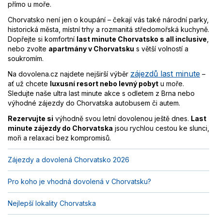
přímo u moře.
Chorvatsko není jen o koupání – čekají vás také národní parky,
historická města, místní trhy a rozmanitá středomořská kuchyně.
Dopřejte si komfortní
last minute Chorvatsko s all inclusive
,
nebo zvolte
apartmány v Chorvatsku
s větší volností a
soukromím.
zájezdů last minute
Na dovolena.cz najdete nejširší výběr
–
ať už chcete
luxusní resort nebo levný pobyt
u moře.
Sledujte naše ultra last minute akce s odletem z Brna nebo
výhodné zájezdy do Chorvatska autobusem či autem.
Rezervujte si
výhodně svou letní dovolenou ještě dnes.
Last
minute zájezdy do Chorvatska
jsou rychlou cestou ke slunci,
moři a relaxaci bez kompromisů.
Zájezdy a dovolená Chorvatsko 2026
Pro koho je vhodná dovolená v Chorvatsku?
Nejlepší lokality Chorvatska