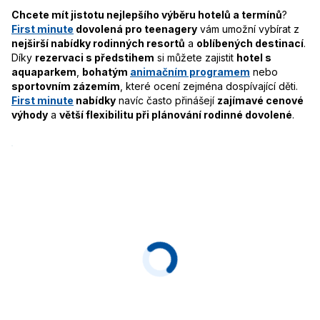
Chcete mít jistotu nejlepšího výběru hotelů a termínů
?
First minute
dovolená pro teenagery
vám umožní vybírat z
nejširší nabídky rodinných resortů
a
oblíbených destinací
.
Díky
rezervaci s předstihem
si můžete zajistit
hotel s
aquaparkem
,
bohatým
animačním programem
nebo
sportovním zázemím
, které ocení zejména dospívající děti.
First minute
nabídky
navíc často přinášejí
zajímavé cenové
výhody
a
větší flexibilitu při plánování rodinné dovolené
.