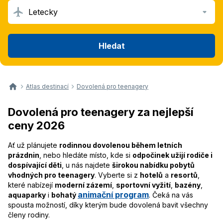
Letecky
Hledat
Atlas destinací
Dovolená pro teenagery
Dovolená pro teenagery za nejlepší
ceny 2026
Ať už plánujete
rodinnou dovolenou během letních
prázdnin
, nebo hledáte místo, kde si
odpočinek užijí rodiče i
dospívající děti
, u nás najdete
širokou nabídku pobytů
vhodných pro teenagery
. Vyberte si z
hotelů
a
resortů
,
které nabízejí
moderní zázemí
,
sportovní vyžití
,
bazény
,
animační program
aquaparky
i
bohatý
. Čeká na vás
spousta možností, díky kterým bude dovolená bavit všechny
členy rodiny.