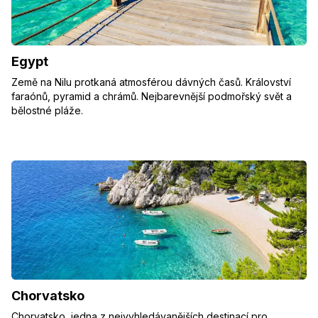
Egypt
Země na Nilu protkaná atmosférou dávných časů. Království
faraónů, pyramid a chrámů. Nejbarevnější podmořský svět a
bělostné pláže.
Chorvatsko
Chorvatsko, jedna z nejvyhledávanějších destinací pro