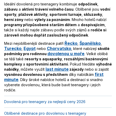
Ideální dovolená pro teenagery kombinuje
odpočinek
,
zábavu
a
aktivní trávení volného času
. Oblíbené jsou
vodní
sporty
,
plážové aktivity
,
sportovní turnaje
,
skluzavky
,
herní zóny
nebo
výlety za poznáním
. Mnoho hotelů nabízí
programy přizpůsobené starším dětem
a
dospívajícím
,
takže si každý najde zábavu podle svých zájmů a
rodiče si
zároveň mohou dopřát zasloužený odpočinek
.
Řecko
Španělsko
Mezi nejoblíbenější destinace patří
,
,
Turecko
Egypt
Chorvatsko
,
nebo
, které nabízejí
skvělé
dovolenou u moře
podmínky pro rodinnou
. Velké oblibě
se těší také
resorty s aquaparky
,
rozsáhlými bazénovými
komplexy
a
sportovními aktivitami
. Pokud hledáte
výhodné
last minute
nabídky
, můžete využít
zájezdy
nebo si zajistit
first
vysněnou dovolenou s předstihem
díky nabídkám
minute
. Díky široké nabídce hotelů a destinací si snadno
vyberete dovolenou, která bude bavit teenagery i jejich
rodiče.
Dovolená pro teenagery za nejlepší ceny 2026
Oblíbené destinace pro dovolenou s teenagery