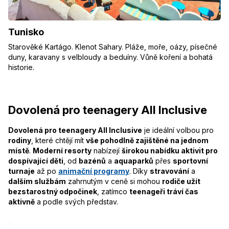
Tunisko
Starověké Kartágo. Klenot Sahary. Pláže, moře, oázy, písečné
duny, karavany s velbloudy a beduíny. Vůně koření a bohatá
historie.
Dovolená pro teenagery All Inclusive
Dovolená pro teenagery All Inclusive
je ideální volbou pro
rodiny
, které chtějí mít
vše pohodlně zajištěné na jednom
místě
.
Moderní resorty
nabízejí
širokou nabídku aktivit pro
dospívající děti
, od
bazénů
a
aquaparků
přes
sportovní
turnaje
až po
animační programy
. Díky
stravování
a
dalším službám
zahrnutým v ceně si mohou
rodiče užít
bezstarostný odpočinek
, zatímco
teenageři tráví čas
aktivně
a podle svých představ.