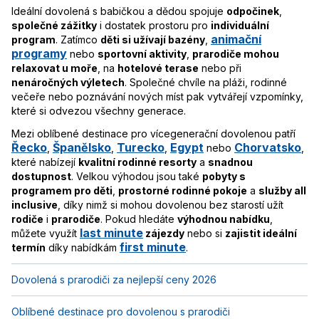
Ideální dovolená s babičkou a dědou spojuje
odpočinek
,
společné zážitky
i dostatek prostoru pro
individuální
animační
program
. Zatímco
děti si užívají bazény
,
programy
nebo
sportovní aktivity
,
prarodiče mohou
relaxovat u moře
, na
hotelové terase
nebo při
nenáročných výletech
. Společné chvíle na pláži, rodinné
večeře nebo poznávání nových míst pak vytvářejí vzpomínky,
které si odvezou všechny generace.
Mezi oblíbené destinace pro vícegenerační dovolenou patří
Řecko
Španělsko
Turecko
Egypt
Chorvatsko
,
,
,
nebo
,
které nabízejí
kvalitní rodinné resorty
a
snadnou
dostupnost
. Velkou výhodou jsou také
pobyty s
programem pro děti
,
prostorné rodinné pokoje
a
služby all
inclusive
, díky nimž si mohou dovolenou bez starostí užít
rodiče
i
prarodiče
. Pokud hledáte
výhodnou nabídku
,
last minute
můžete využít
zájezdy
nebo si
zajistit ideální
first minute
termín
díky nabídkám
.
Dovolená s prarodiči za nejlepší ceny 2026
Oblíbené destinace pro dovolenou s prarodiči