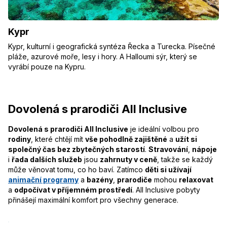
Kypr
Kypr, kulturní i geografická syntéza Řecka a Turecka. Písečné
pláže, azurové moře, lesy i hory. A Halloumi sýr, který se
vyrábí pouze na Kypru.
Dovolená s prarodiči All Inclusive
Dovolená s prarodiči All Inclusive
je ideální volbou pro
rodiny
, které chtějí mít
vše pohodlně zajištěné
a
užít si
společný čas bez zbytečných starostí
.
Stravování
,
nápoje
i
řada dalších služeb
jsou
zahrnuty v ceně
, takže se každý
může věnovat tomu, co ho baví. Zatímco
děti si užívají
animační programy
a
bazény
,
prarodiče
mohou
relaxovat
a
odpočívat v příjemném prostředí
. All Inclusive pobyty
přinášejí maximální komfort pro všechny generace.