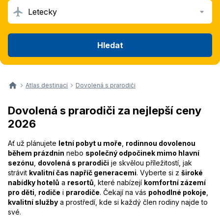
Letecky
Hledat
Atlas destinací
Dovolená s prarodiči
Dovolená s prarodiči za nejlepší ceny
2026
Ať už plánujete
letní pobyt u moře
,
rodinnou dovolenou
během prázdnin
nebo
společný odpočinek mimo hlavní
sezónu
,
dovolená s prarodiči
je skvělou příležitostí, jak
strávit
kvalitní čas napříč generacemi
. Vyberte si z
široké
nabídky hotelů
a
resortů
, které nabízejí
komfortní zázemí
pro děti
,
rodiče
i
prarodiče
. Čekají na vás
pohodlné pokoje
,
kvalitní služby
a prostředí, kde si každý člen rodiny najde to
své.