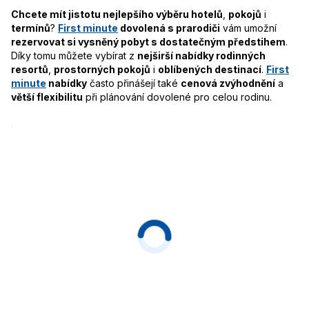
Chcete mít jistotu nejlepšího výběru hotelů
,
pokojů
i
termínů
?
First minute
dovolená s prarodiči
vám umožní
rezervovat si vysněný pobyt s dostatečným předstihem
.
Díky tomu můžete vybírat z
nejširší nabídky rodinných
resortů
,
prostorných pokojů
i
oblíbených destinací
.
First
minute
nabídky
často přinášejí také
cenová zvýhodnění
a
větší flexibilitu
při plánování dovolené pro celou rodinu.