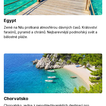
Egypt
Země na Nilu protkaná atmosférou dávných časů. Království
faraónů, pyramid a chrámů. Nejbarevnější podmořský svět a
bělostné pláže.
Chorvatsko
Chorvatsko, jedna z nejvyhledávanějších destinací pro