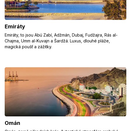
Emiráty
Emiráty, to jsou Abú Zabí, Adžmán, Dubaj, Fudžajra, Rás al-
Chajma, Umm al-Kuvajn a Šardžá. Luxus, dlouhé pláže,
magická poušť a zážitky.
Omán