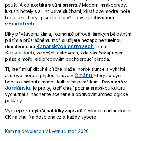
pouští. A co
exotika s vůní orientu
? Moderní mrakodrapy,
luxusní hotely s all inclusive službami, křišťálově modré moře,
bílé pláže, hory i písečné duny? To vše je
dovolená
Emirátech
v
.
Díky přívětivému klima, rozmanité přírodě, širokým bělostným
plážím a průzračnému moři si užijete nezapomenutelnou
Kanárských ostrovech
dovolenou na
, či na
Kapverdách
, zelených ostrovech, kde vás čekají nejen
pláže a moře, ale především dechberoucí příroda.
Ti, kteří milují dlouhé písčité pláže, horké slunce a vyhřáté
Ománu
azurové moře si přijdou na své v
, který se pyšní
bohatou historií a mnoha kulturními památkami.
Dovolená v
Jordánsku
je pro ty, kteří chtějí poznat arabskou kulturu,
vychutnat si nádherné scenérie a obdivovat archeologické
poklady.
Vybírejte z
nejširší nabídky zájezdů
českých a německých
CK na trhu. Na dovolena.cz si každý vybere.
Kam na dovolenou v květnu k moři 2026