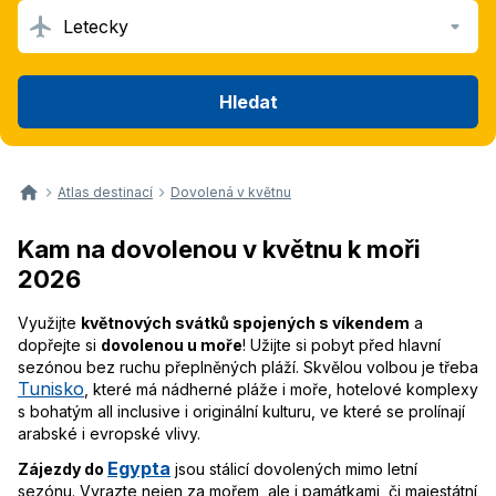
Letecky
Hledat
Atlas destinací
Dovolená v květnu
Kam na dovolenou v květnu k moři
2026
Využijte
květnových svátků spojených s víkendem
a
dopřejte si
dovolenou u moře
! Užijte si pobyt před hlavní
sezónou bez ruchu přeplněných pláží. Skvělou volbou je třeba
Tunisko
, které má nádherné pláže i moře, hotelové komplexy
s bohatým all inclusive i originální kulturu, ve které se prolínají
arabské i evropské vlivy.
Egypta
Zájezdy do
jsou stálicí dovolených mimo letní
sezónu. Vyrazte nejen za mořem, ale i památkami, či majestátní