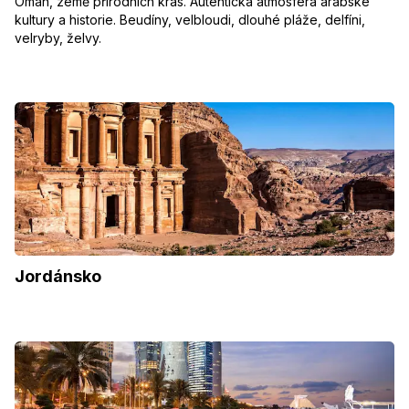
Omán, země přírodních krás. Autentická atmosféra arabské
kultury a historie. Beudíny, velbloudi, dlouhé pláže, delfíni,
velryby, želvy.
Jordánsko