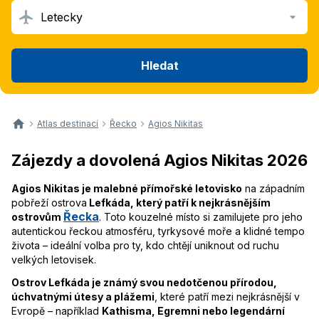
Letecky
Hledat
Atlas destinací
Řecko
Agios Nikitas
Zájezdy a dovolená Agios Nikitas 2026
Agios Nikitas je malebné přímořské letovisko
na západním
pobřeží ostrova
Lefkáda, který patří k nejkrásnějším
Řecka
ostrovům
. Toto kouzelné místo si zamilujete pro jeho
autentickou řeckou atmosféru, tyrkysové moře a klidné tempo
života – ideální volba pro ty, kdo chtějí uniknout od ruchu
velkých letovisek.
Ostrov Lefkáda je známý svou nedotčenou přírodou,
úchvatnými útesy a plážemi
, které patří mezi nejkrásnější v
Evropě – například
Kathisma, Egremni nebo legendární