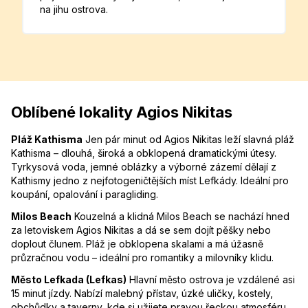
na jihu ostrova.
Oblíbené lokality Agios Nikitas
Pláž Kathisma
Jen pár minut od Agios Nikitas leží slavná pláž
Kathisma – dlouhá, široká a obklopená dramatickými útesy.
Tyrkysová voda, jemné oblázky a výborné zázemí dělají z
Kathismy jedno z nejfotogeničtějších míst Lefkády. Ideální pro
koupání, opalování i paragliding.
Milos Beach
Kouzelná a klidná Milos Beach se nachází hned
za letoviskem Agios Nikitas a dá se sem dojít pěšky nebo
doplout člunem. Pláž je obklopena skalami a má úžasně
průzračnou vodu – ideální pro romantiky a milovníky klidu.
Město Lefkada (Lefkas)
Hlavní město ostrova je vzdálené asi
15 minut jízdy. Nabízí malebný přístav, úzké uličky, kostely,
obchůdky a taverny, kde si užijete pravou řeckou atmosféru.