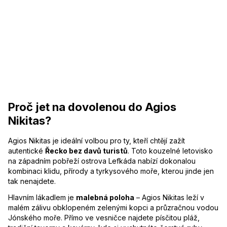
Proč jet na dovolenou do Agios
Nikitas?
Agios Nikitas je ideální volbou pro ty, kteří chtějí zažít
autentické
Řecko bez davů turistů
. Toto kouzelné letovisko
na západním pobřeží ostrova Lefkáda nabízí dokonalou
kombinaci klidu, přírody a tyrkysového moře, kterou jinde jen
tak nenajdete.
Hlavním lákadlem je
malebná poloha
– Agios Nikitas leží v
malém zálivu obklopeném zelenými kopci a průzračnou vodou
Jónského moře. Přímo ve vesničce najdete písčitou pláž,