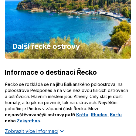
Další řecké ostrovy
Informace o destinaci Řecko
Řecko se rozkládá se na jihu Balkánského poloostrova, na
poloostrově Peloponés a na více než dvou tisících ostrovech
a ostrůvcích. Hlavním městem jsou Athény. Celý stát je dosti
hornatý, a to jak na pevnině, tak na ostrovech. Největším
pohořím je Pindos v západní části Řecka. Mezi
nejnavštěvovanější ostrovy patří
Kréta
,
Rhodos
,
Korfu
nebo
Zakynthos
.
Zobrazit více informací