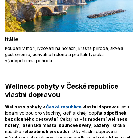
Itálie
Koupání v moři, lyžování na horách, krásná příroda, skvělá
gastronomie, úchvatná historie a pro Itálii typická
všudypřítomná pohoda.
Wellness pobyty v České republice
vlastní dopravou
Wellness pobyty v
České republice
vlastní dopravou
jsou
ideální volbou pro všechny, kteří si chtějí dopřát
odpočinek
bez dlouhého cestování
. Čekají na vás
moderní wellness
hotely
,
lázeňská města
,
saunové světy
,
bazény
i široká
nabídka
relaxačních procedur
. Díky vlastní dopravě si
můžete pobyt naplánovat přesně podle svých představ a užít