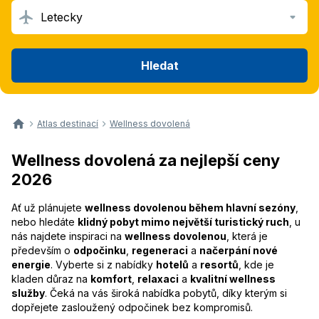
Letecky
Hledat
Atlas destinací
Wellness dovolená
Wellness dovolená za nejlepší ceny
2026
Ať už plánujete
wellness dovolenou během hlavní sezóny
,
nebo hledáte
klidný pobyt mimo největší turistický ruch
, u
nás najdete inspiraci na
wellness dovolenou
, která je
především o
odpočinku
,
regeneraci
a
načerpání nové
energie
. Vyberte si z nabídky
hotelů
a
resortů
, kde je
kladen důraz na
komfort
,
relaxaci
a
kvalitní wellness
služby
. Čeká na vás široká nabídka pobytů, díky kterým si
dopřejete zasloužený odpočinek bez kompromisů.