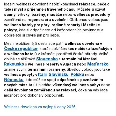
Ideální wellness dovolená nabízí kombinaci
relaxace
,
péče o
tělo
i
mysl
a
příjemně stráveného času
. Můžete si užívat
sauny
,
vířivky
,
bazény
,
masáže
nebo
wellness procedury
zaměřené na
regeneraci
a
uvolnění
. Oblíbenou volbou jsou
wellness hotely pro páry
,
rodinné resorty
i
lázeňské
pobyty
, kde si odpočinete od každodenních povinností a
dopřejete si chvíle jen pro sebe.
Mezi nejoblíbenější destinace patří
wellness dovolená v
České republice
, která nabízí
širokou nabídku lázeňských
a
wellness hotelů
v krásném prostředí české přírody. Velké
Slovensko
oblibě se těší také
s
termálními lázněmi
,
Rakousko
Maďarsko
s
wellness resorty v Alpách
nebo
,
známé svými
termálními prameny
. Skvělou volbou jsou také
Itálii
Slovinsku
Polsku
wellness pobyty v
,
,
nebo
Německu
, kde můžete spojit
odpočinek
s
poznáváním
nových míst
. Ať už hledáte
víkendový wellness pobyt
nebo
delší dovolenou zaměřenou na relaxaci
, čeká na vás řada
možností pro dokonalý odpočinek.
Wellness dovolená za nejlepší ceny 2026