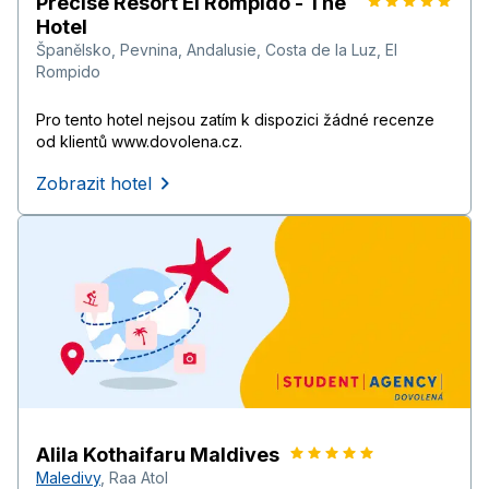
Precise Resort El Rompido - The
Hotel
Španělsko
,
Pevnina
,
Andalusie
,
Costa de la Luz
,
El
Rompido
Pro tento hotel nejsou zatím k dispozici žádné recenze
od klientů www.dovolena.cz.
Zobrazit hotel
Alila Kothaifaru Maldives
Maledivy
,
Raa Atol