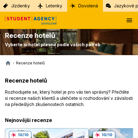
Jízdenky
Letenky
Dovolená
Jazykové p
Recenze hotelů
Vyberte si hotel přesně podle vašich potřeb
Recenze hotelů
Recenze hotelů
Rozhodujete se, který hotel je pro vás ten správný? Přečtěte
si recenze našich klientů a ulehčete si rozhodování v závislosti
na předešlých zkušenostech ostatních.
Nejnovější recenze
10/10
10/10