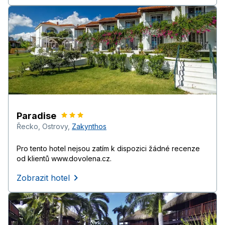
Paradise
Řecko
,
Ostrovy
,
Zakynthos
Pro tento hotel nejsou zatím k dispozici žádné recenze
od klientů www.dovolena.cz.
Zobrazit hotel