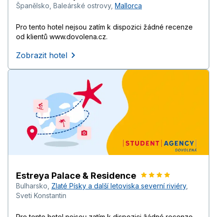
Španělsko
,
Baleárské ostrovy
,
Mallorca
Pro tento hotel nejsou zatím k dispozici žádné recenze
od klientů www.dovolena.cz.
Zobrazit hotel
Estreya Palace & Residence
Bulharsko
,
Zlaté Písky a další letoviska severní riviéry
,
Sveti Konstantin
Pro tento hotel nejsou zatím k dispozici žádné recenze