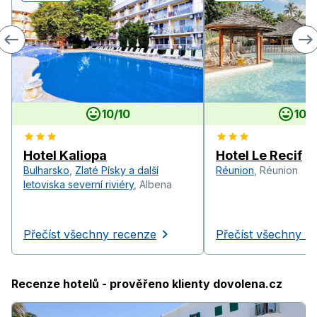
10
/
10
10
/
1
Hotel Kaliopa
Hotel Le Recif
Bulharsko
,
Zlaté Písky a další
Réunion
,
Réunion
letoviska severní riviéry
,
Albena
Přečíst všechny recenze
Přečíst všechny r
Recenze hotelů - prověřeno klienty dovolena.cz