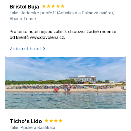
Bristol Buja
Itálie
,
Jaderské pobřeží (Adriatická a Palmová riviéra)
,
Abano Terme
Pro tento hotel nejsou zatím k dispozici žádné recenze
od klientů www.dovolena.cz.
Zobrazit hotel
Ticho's Lido
Itálie
,
Apulie a Basilikata