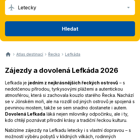
Letecky
Hledat
Atlas destinací
Řecko
Lefkáda
Zájezdy a dovolená Lefkáda 2026
Lefkada je
jedním z nejkrásnějších řeckých ostrovů
– s
nedotčenou přírodou, tyrkysovými plážemi a autentickou
atmosférou, která si zachovala kouzlo starého Řecka. Nachází
se v Jónském moři, ale na rozdíl od jiných ostrovů je spojená s
pevninou mostem, takže se sem snadno dostanete i autem.
Dovolená Lefkada
láká nejen milovníky odpočinku, ale i ty,
kdo chtějí poznávat přírodní krásy a tradiční řeckou kulturu.
Nabízíme zájezdy na Lefkadu letecky i s vlastní dopravou – s
možností výběru pobytů v klidných vilkách, rodinných