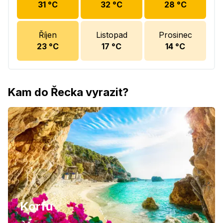
31
°C
32
°C
28
°C
Říjen
Listopad
Prosinec
23
°C
17
°C
14
°C
Kam do Řecka vyrazit?
Korfu