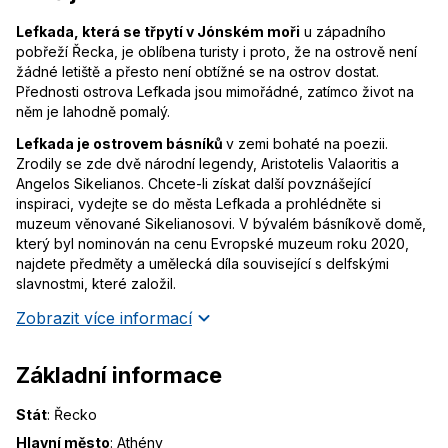
Lefkada, která se třpytí v Jónském moři
u západního
pobřeží Řecka, je oblíbena turisty i proto, že na ostrově není
žádné letiště a přesto není obtížné se na ostrov dostat.
Přednosti ostrova Lefkada jsou mimořádné, zatímco život na
něm je lahodně pomalý.
Lefkada je ostrovem básníků
v zemi bohaté na poezii.
Zrodily se zde dvě národní legendy, Aristotelis Valaoritis a
Angelos Sikelianos. Chcete-li získat další povznášející
inspiraci, vydejte se do města Lefkada a prohlédněte si
muzeum věnované Sikelianosovi. V bývalém básníkově domě,
který byl nominován na cenu Evropské muzeum roku 2020,
najdete předměty a umělecká díla související s delfskými
slavnostmi, které založil.
Zobrazit více informací
Základní informace
Stát
:
Řecko
Hlavní město
:
Athény