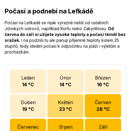
Počasí a podnebí na Lefkádě
Počasí na Lefkadě se nijak výrazně neliší od ostatních
Jónských ostrovů, například Korfu nebo Zakynthosu.
Od
června do září si užijete vysoké teploty a počasí téměř bez
srážek.
I na podzim tu ale panují příjemné teploty kolem 25
stupňů, tedy ideální počasí k odpočinku na pláži i výletům a
procházkám.
Leden
Únor
Březen
14
°C
14
°C
16
°C
Duben
Květen
Červen
19
°C
23
°C
28
°C
Červenec
Srpen
Září