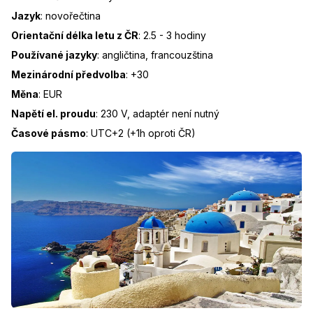
Jazyk
:
novořečtina
Orientační délka letu z ČR
:
2.5 - 3 hodiny
Používané jazyky
:
angličtina, francouzština
Mezinárodní předvolba
:
+30
Měna
:
EUR
Napětí el. proudu
:
230 V, adaptér není nutný
Časové pásmo
:
UTC+2 (+1h oproti ČR)