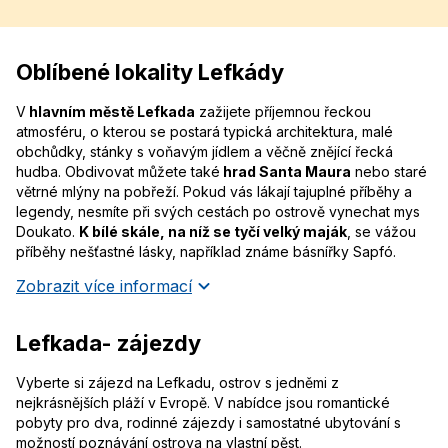
Oblíbené lokality Lefkády
V
hlavním městě Lefkada
zažijete příjemnou řeckou
atmosféru, o kterou se postará typická architektura, malé
obchůdky, stánky s voňavým jídlem a věčně znějící řecká
hudba. Obdivovat můžete také
hrad Santa Maura
nebo staré
větrné mlýny na pobřeží. Pokud vás lákají tajuplné příběhy a
legendy, nesmíte při svých cestách po ostrově vynechat mys
Doukato.
K bílé skále, na níž se tyčí velký maják
, se vážou
příběhy nešťastné lásky, například známe básnířky Sapfó.
Zobrazit více informací
Lefkada- zájezdy
Vyberte si zájezd na Lefkadu, ostrov s jedněmi z
nejkrásnějších pláží v Evropě. V nabídce jsou romantické
pobyty pro dva, rodinné zájezdy i samostatné ubytování s
možností poznávání ostrova na vlastní pěst.