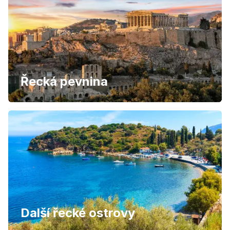
Řecká pevnina
Další řecké ostrovy