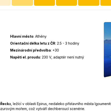
Hlavní město
:
Athény
Orientační délka letu z ČR
:
2.5 - 3 hodiny
Mezinárodní předvolba
:
+30
Napětí el. proudu
:
230 V, adaptér není nutný
 Řeck
a, ležící v oblasti Epirus, nedaleko přístavního města Igoumen
azurovým mořem, což vytváří dechberoucí scenérie.