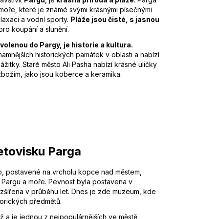
moře, které je známé svými krásnými písečnými
laxaci a vodní sporty.
Pláže jsou čisté, s jasnou
pro koupání a slunění.
olenou do Pargy, je historie a kultura.
amnějších historických památek v oblasti a nabízí
itky. Staré město Ali Pasha nabízí krásné uličky
božím, jako jsou koberce a keramika.
letovisku Parga
to, postavené na vrcholu kopce nad městem,
 Pargu a moře. Pevnost byla postavena v
 rozšířena v průběhu let. Dnes je zde muzeum, kde
orických předmětů.
ž a je jednou z nejpopulárnějších ve městě.