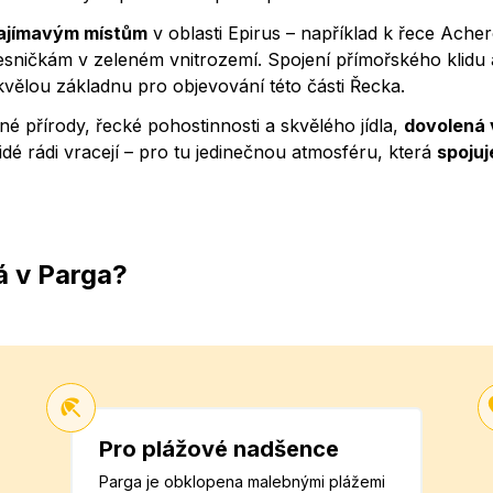
zajímavým místům
v oblasti Epirus – například k řece Ache
sničkám v zeleném vnitrozemí. Spojení přímořského klidu 
skvělou základnu pro objevování této části Řecka.
né přírody, řecké pohostinnosti a skvělého jídla,
dovolená 
lidé rádi vracejí – pro tu jedinečnou atmosféru, která
spojuj
á v Parga?
Pro plážové nadšence
Parga je obklopena malebnými plážemi