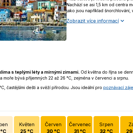
Nachází se asi 1,5 km od centra m
jako jsou například šnorchlování, 
Zobrazit více informací
lima s teplými léty a mírnými zimami.
Od května do října se denní
a moře bývá příjemných 22 až 26 °C, zejména v červenci a srpnu.
°C, častějšími dešti a svěží přírodou. Jsou ideální pro
poznávací záj
ben
Květen
Červen
Červenec
Srpen
Zá
°C
25
°C
30
°C
31
°C
32
°C
29