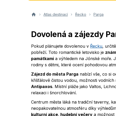
Atlas destinací
Řecko
Parga
Dovolená a zájezdy P
Pokud plánujete dovolenou v
Řecku
, urči
pobřeží. Toto romantické letovisko je
znám
památkami
a výhledem na Jónské moře. Je i
rodiny s dětmi, které ocení pohodovou atmo
Zájezd do města Parga
nabízí vše, co si 
křišťálově čistou vodou, možnosti vodních 
Antipaxos
. Místní pláže jako Valtos, Lichn
relaxaci i šnorchlování.
Centrum města láká na tradiční taverny, ka
neopakovatelnou atmosféru díky výhledům
kulturní akce, hudební večery
a možnost 