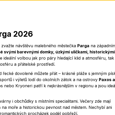
arga 2026
tě zvažte návštěvu malebného městečka
Parga
na západní
é svými barevnými domky, úzkými uličkami, historickými
deální volbou jak pro páry hledající klid a atmosféru, tak 
sféru a přátelské prostředí.
od řecké dovolené můžete přát – krásné pláže s jemným pí
sportů i výletů lodí do okolních zátok a na ostrovy
Paxos a
os nebo Kryoneri patří k nejkrásnějším v regionu a jsou ideá
várny i obchůdky s místními specialitami. Večery zde mají
 na moře a historickou pevnost nad městem. Nechybí ani
romantických procházek podél pobřeží.