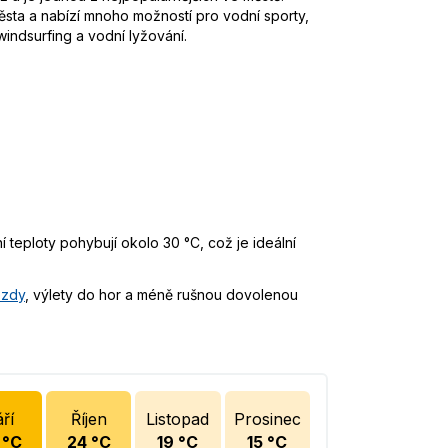
ěsta a nabízí mnoho možností pro vodní sporty,
windsurfing a vodní lyžování.
 teploty pohybují okolo 30 °C, což je ideální
ezdy
, výlety do hor a méně rušnou dovolenou
ří
Říjen
Listopad
Prosinec
°C
24
°C
19
°C
15
°C