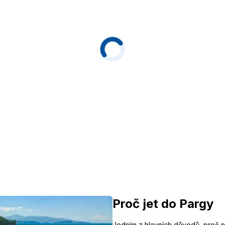
Proč jet do Pargy
Jedním z hlavních důvodů, proč n