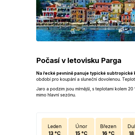
Počasí v letovisku Parga
Na řecké pevnině panuje typické subtropické k
období pro koupání a sluneční dovolenou. Teplot
Jaro a podzim jsou mírnější, s teplotami kolem 20 
mimo hlavní sezónu.
Leden
Únor
Březen
Du
13
°C
15
°C
16
°C
18