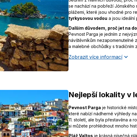
se nachází na pobřeží Jónského 
plážemi, které jsou vhodné pro re
tyrkysovou vodou
a jsou ideální 
Dalším důvodem, proč jet na dov
Pevnost Parga je jedním z nejvýzn
návštěvníkům nezapomenutelné záž
a malebné obchůdky s tradičním z
Zobrazit více informací
Nejlepší lokality v 
Pevnost Parga
je historické mís
které nabízí nádherné výhledy na
11. století, ale byla přestavěna a
si můžete prohlédnout mnoho hist
Pláž Valtos
je krásná písečná plá