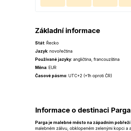
Základní informace
Stát
:
Řecko
Jazyk
:
novořečtina
Používané jazyky
:
angličtina, francouzština
Měna
:
EUR
Časové pásmo
:
UTC+2 (+1h oproti ČR)
Informace o destinaci Parga
Parga je malebné město na západním pobřeží
malebném zálivu, obklopeném zelenými kopci a 