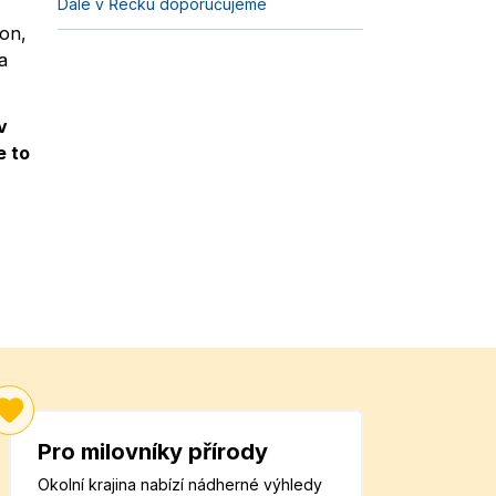
Dále v Řecku doporučujeme
ron,
a
v
e to
Pro milovníky přírody
Okolní krajina nabízí nádherné výhledy