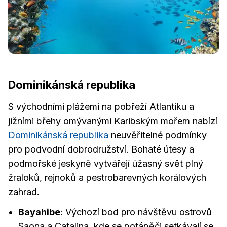
Dominikánská republika
S východními plážemi na pobřeží Atlantiku a
jižními břehy omývanými Karibským mořem nabízí
Dominikánská republika
neuvěřitelné podmínky
pro podvodní dobrodružství. Bohaté útesy a
podmořské jeskyně vytvářejí úžasný svět plný
žraloků, rejnoků a pestrobarevných korálových
zahrad.
Bayahibe
: Výchozí bod pro návštěvu ostrovů
Saona a Catalina, kde se potápěči setkávají se