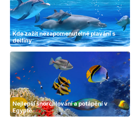
Kde zažít nezapomenutelné plavání s 
delfíny
Nejlepší šnorchlování a potápění v 
Egyptě