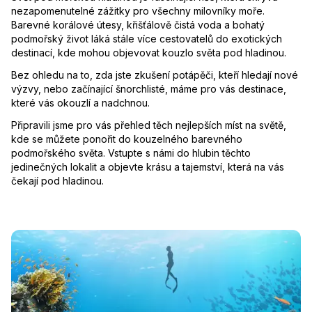
nezapomenutelné zážitky pro všechny milovníky moře.
Barevné korálové útesy, křišťálově čistá voda a bohatý
podmořský život láká stále více cestovatelů do exotických
destinací, kde mohou objevovat kouzlo světa pod hladinou.
Bez ohledu na to, zda jste zkušení potápěči, kteří hledají nové
výzvy, nebo začínající šnorchlisté, máme pro vás destinace,
které vás okouzlí a nadchnou.
Připravili jsme pro vás přehled těch nejlepších míst na světě,
kde se můžete ponořit do kouzelného barevného
podmořského světa. Vstupte s námi do hlubin těchto
jedinečných lokalit a objevte krásu a tajemství, která na vás
čekají pod hladinou.