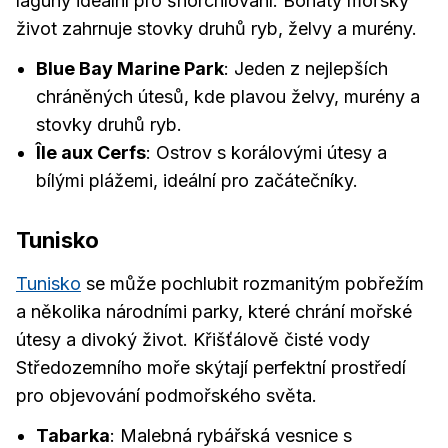
laguny ideální pro šnorchlování. Bohatý mořský
život zahrnuje stovky druhů ryb, želvy a murény.
Blue Bay Marine Park
: Jeden z nejlepších
chráněných útesů, kde plavou želvy, murény a
stovky druhů ryb.
Île aux Cerfs
: Ostrov s korálovými útesy a
bílými plážemi, ideální pro začátečníky.
Tunisko
Tunisko
se může pochlubit rozmanitým pobřežím
a několika národními parky, které chrání mořské
útesy a divoký život. Křišťálově čisté vody
Středozemního moře skýtají perfektní prostředí
pro objevování podmořského světa.
Tabarka
: Malebná rybářská vesnice s