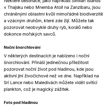
Některé destinace, jako například Similan Islands
v Thajsku nebo Mnemba Atoll na Zanzibaru, jsou
chráněnými oblastmi kvůli mimořádné biodiverzitě
a vzácným druhům, které zde žijí. Můžete tak
pozorovat neobvyklé druhy ryb, korálů nebo
dokonce mořských savců.
Noční šnorchlování
V některých destinacích je nabízeno i noční
šnorchlování. Přináší jedinečnou příležitost
pozorovat noční život pod hladinou, kde jsou
aktivní jiní živočichové než ve dne. Například na
Srí Lance nebo Maledivách můžete vidět svítící
plankton, což je magický zážitek.
Foto pod hladinou