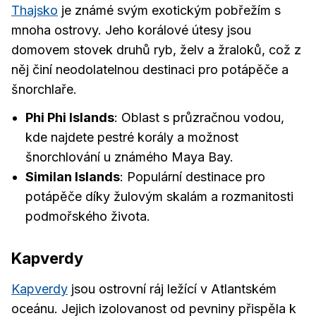
Thajsko
je známé svým exotickým pobřežím s
mnoha ostrovy. Jeho korálové útesy jsou
domovem stovek druhů ryb, želv a žraloků, což z
něj činí neodolatelnou destinaci pro potápěče a
šnorchlaře.
Phi Phi Islands
: Oblast s průzračnou vodou,
kde najdete pestré korály a možnost
šnorchlování u známého Maya Bay.
Similan Islands
: Populární destinace pro
potápěče díky žulovým skalám a rozmanitosti
podmořského života.
Kapverdy
Kapverdy
jsou ostrovní ráj ležící v Atlantském
oceánu. Jejich izolovanost od pevniny přispěla k