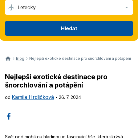
Letecky
Hledat
Blog
Nejlepší exotické destinace pro šnorchlování a potápění
Nejlepší exotické destinace pro
šnorchlování a potápění
Kamila Hrdličková
od
•
26. 7. 2024
Svět pod mořskou hladinou je fascinující říše, která skrývá