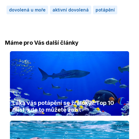
dovolená u moře
aktivní dovolená
potápění
Máme pro Vás další články
Láká vás potápění se žraloky? Top 10 
míst, kde to můžete zažít