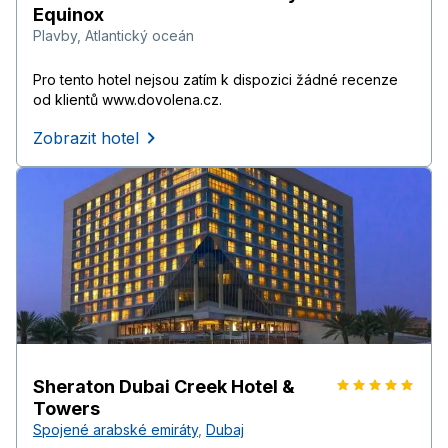
Equinox
Plavby
,
Atlantický oceán
Pro tento hotel nejsou zatím k dispozici žádné recenze
od klientů www.dovolena.cz.
Zobrazit hotel
Sheraton Dubai Creek Hotel &
Towers
Spojené arabské emiráty
,
Dubaj