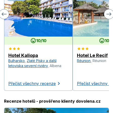
10
/
10
10
/
1
Hotel Kaliopa
Hotel Le Recif
Bulharsko
,
Zlaté Písky a další
Réunion
,
Réunion
letoviska severní riviéry
,
Albena
Přečíst všechny recenze
Přečíst všechny r
Recenze hotelů - prověřeno klienty dovolena.cz