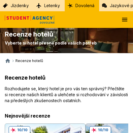
Jízdenky
Letenky
Dovolená
Jazykové p
Recenze hotelů
Vyberte si hotel přesně podle vašich potřeb
Recenze hotelů
Recenze hotelů
Rozhodujete se, který hotel je pro vás ten správný? Přečtěte
si recenze našich klientů a ulehčete si rozhodování v závislosti
na předešlých zkušenostech ostatních.
Nejnovější recenze
10/10
10/10