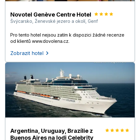
Novotel Genève Centre Hotel
Švýcarsko
,
Ženevské jezero a okolí
,
Genf
Pro tento hotel nejsou zatím k dispozici žádné recenze
od klientů www.dovolena.cz.
Zobrazit hotel
Argentina, Uruguay, Brazílie z
Buenos Aires na lodi Celebrity