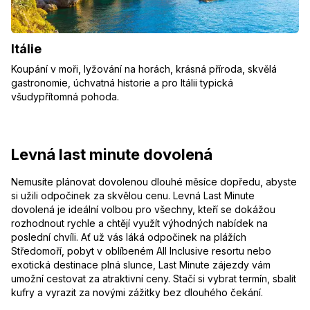
Itálie
Koupání v moři, lyžování na horách, krásná příroda, skvělá
gastronomie, úchvatná historie a pro Itálii typická
všudypřítomná pohoda.
Levná last minute dovolená
Nemusíte plánovat dovolenou dlouhé měsíce dopředu, abyste
si užili odpočinek za skvělou cenu. Levná Last Minute
dovolená je ideální volbou pro všechny, kteří se dokážou
rozhodnout rychle a chtějí využít výhodných nabídek na
poslední chvíli. Ať už vás láká odpočinek na plážích
Středomoří, pobyt v oblíbeném All Inclusive resortu nebo
exotická destinace plná slunce, Last Minute zájezdy vám
umožní cestovat za atraktivní ceny. Stačí si vybrat termín, sbalit
kufry a vyrazit za novými zážitky bez dlouhého čekání.