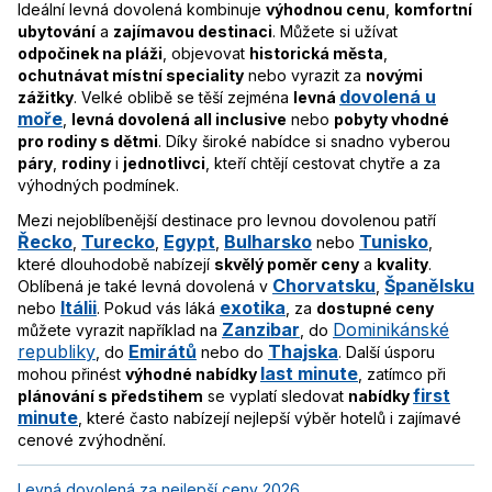
Ideální levná dovolená kombinuje
výhodnou cenu
,
komfortní
ubytování
a
zajímavou destinaci
. Můžete si užívat
odpočinek na pláži
, objevovat
historická města
,
ochutnávat místní speciality
nebo vyrazit za
novými
dovolená u
zážitky
. Velké oblibě se těší zejména
levná
moře
,
levná dovolená all inclusive
nebo
pobyty vhodné
pro rodiny s dětmi
. Díky široké nabídce si snadno vyberou
páry
,
rodiny
i
jednotlivci
, kteří chtějí cestovat chytře a za
výhodných podmínek.
Mezi nejoblíbenější destinace pro levnou dovolenou patří
Řecko
Turecko
Egypt
Bulharsko
Tunisko
,
,
,
nebo
,
které dlouhodobě nabízejí
skvělý poměr ceny
a
kvality
.
Chorvatsku
Španělsku
Oblíbená je také levná dovolená v
,
Itálii
exotika
nebo
. Pokud vás láká
, za
dostupné ceny
Zanzibar
Dominikánské
můžete vyrazit například na
, do
republiky
Emirátů
Thajska
, do
nebo do
. Další úsporu
last minute
mohou přinést
výhodné nabídky
, zatímco při
first
plánování s předstihem
se vyplatí sledovat
nabídky
minute
, které často nabízejí nejlepší výběr hotelů i zajímavé
cenové zvýhodnění.
Levná dovolená za nejlepší ceny 2026