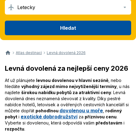
Letecky
Hledat
Atlas destinací
Levná dovolená 2026
Levná dovolená za nejlepší ceny 2026
Ať už plánujete
levnou dovolenou v hlavní sezóně
, nebo
hledáte
výhodný zájezd mimo nejvytíženější termíny
, u nás
najdete
širokou nabídku pobytů za atraktivní ceny
. Levná
dovolená dnes neznamená slevovat z kvality. Díky pestré
nabídce hotelů, letovisek a ověřených cestovních kanceláří si
dovolenou u moře
můžete dopřát
pohodlnou
,
rodinný
exotické dobrodružství
pobyt
i
za
příznivou cenu
.
Vyberte si dovolenou, která odpovídá vašim
představám
i
rozpočtu
.