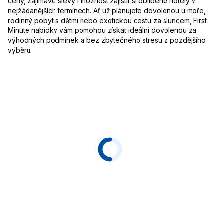
ceny, zajímavé slevy i možnost zajistit si oblíbené hotely v
nejžádanějších termínech. Ať už plánujete dovolenou u moře,
rodinný pobyt s dětmi nebo exotickou cestu za sluncem, First
Minute nabídky vám pomohou získat ideální dovolenou za
výhodných podmínek a bez zbytečného stresu z pozdějšího
výběru.